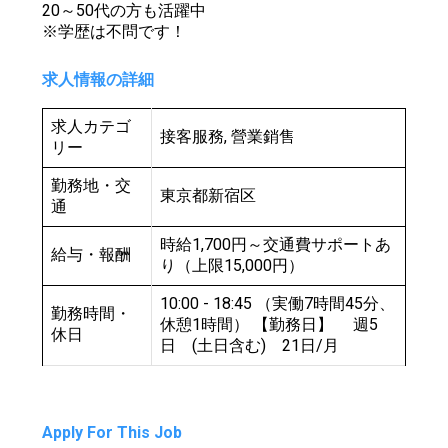
20～50代の方も活躍中
※学歴は不問です！
求人情報の詳細
求人カテゴ
接客服務, 營業銷售
リー
勤務地・交
東京都新宿区
通
時給1,700円～交通費サポートあ
給与・報酬
り（上限15,000円）
10:00 - 18:45 （実働7時間45分、
勤務時間・
休憩1時間） 【勤務日】 週5
休日
日 (土日含む) 21日/月
Apply For This Job