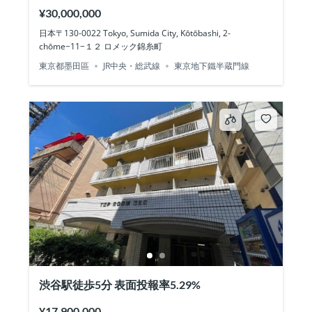
¥30,000,000
日本〒130-0022 Tokyo, Sumida City, Kōtōbashi, 2-
chōme−11−１２ ロメック錦糸町
東京都墨田區
JR中央・総武線
東京地下鐵半蔵門線
渋谷駅徒歩5分 表面投報率5.29%
¥17,900,000