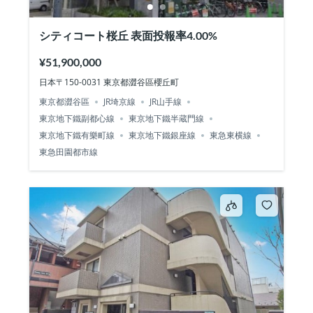
シティコート桜丘 表面投報率4.00%
¥51,900,000
日本〒150-0031 東京都澀谷區櫻丘町
東京都澀谷區
JR埼京線
JR山手線
東京地下鐵副都心線
東京地下鐵半蔵門線
東京地下鐵有樂町線
東京地下鐵銀座線
東急東横線
東急田園都市線