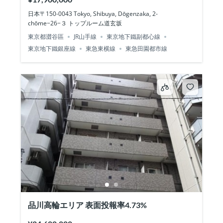
日本〒150-0043 Tokyo, Shibuya, Dōgenzaka, 2-
chōme−26−３ トップルーム道玄坂
東京都澀谷區
JR山手線
東京地下鐵副都心線
東京地下鐵銀座線
東急東横線
東急田園都市線
品川高輪エリア 表面投報率4.73%