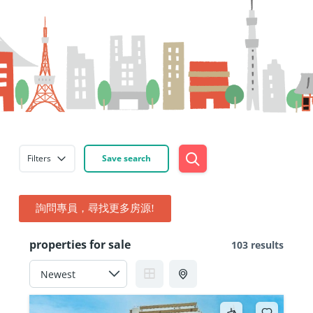
Filters
Save search
詢問專員，尋找更多房源!
properties for sale
103 results