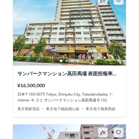
サンパークマンション高田馬場 表面投報率
6.40%
¥16,500,000
日本〒169-0075 Tokyo, Shinjuku City, Takadanobaba, 1-
chōme−4−２１ サンパークマンション高田馬場 B 102
東京都新宿區
東京地下鐵副都心線
東京地下鐵東西線