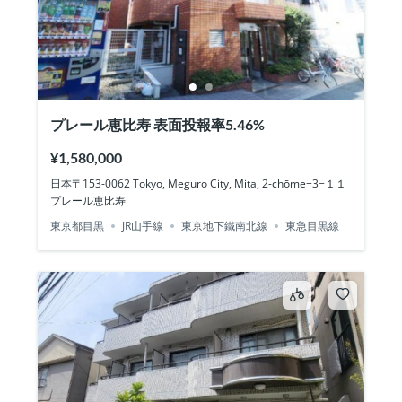
プレール恵比寿 表面投報率5.46%
¥1,580,000
日本〒153-0062 Tokyo, Meguro City, Mita, 2-chōme−3−１１
プレール恵比寿
東京都目黒
JR山手線
東京地下鐵南北線
東急目黒線