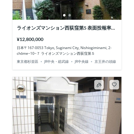
ライオンズマンション西荻窪第5 表面投報率
5.90%
¥12,800,000
日本〒167-0053 Tokyo, Suginami City, Nishiogiminami, 2-
chōme−10−７ ライオンズマンション西荻窪第５
東京都杉並區
JR中央・総武線
JR中央線
京王井の頭線