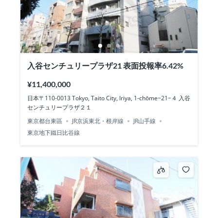
入谷センチュリープラザ21 表面投報率6.42%
¥11,400,000
日本〒110-0013 Tokyo, Taito City, Iriya, 1-chōme−21−４ 入谷
センチュリープラザ２１
東京都台東區
JR京浜東北・根岸線
JR山手線
東京地下鐵日比谷線