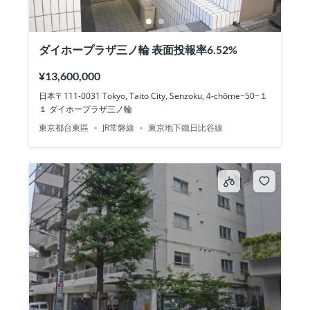
ダイホープラザ三ノ輪 表面投報率6.52%
¥13,600,000
日本〒111-0031 Tokyo, Taito City, Senzoku, 4-chōme−50−１
１ ダイホープラザ三ノ輪
東京都台東區
JR常磐線
東京地下鐵日比谷線