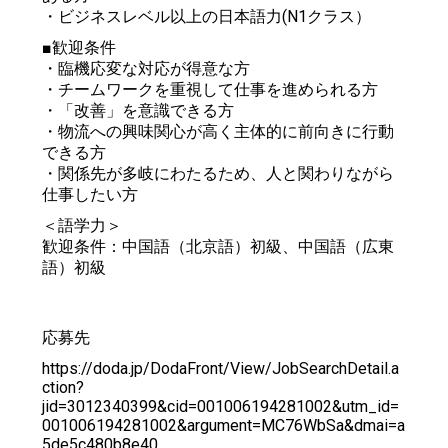
・ビジネスレベル以上の日本語力(N1クラス）
■歓迎条件
・臨機応変な対応が得意な方
・チームワークを重視して仕事を進められる方
・「改善」を意識できる方
・物流への興味関心が高く主体的に前向きに行動
できる方
・関係先が多岐にわたるため、人と関わりながら
仕事したい方
＜語学力＞
歓迎条件：中国語（北京語）初級、中国語（広東
語）初級
応募先
https://doda.jp/DodaFront/View/JobSearchDetail.a
ction?
jid=3012340399&cid=001006194281002&utm_id=
001006194281002&argument=MC76WbSa&dmai=a
5de5c480b8e40