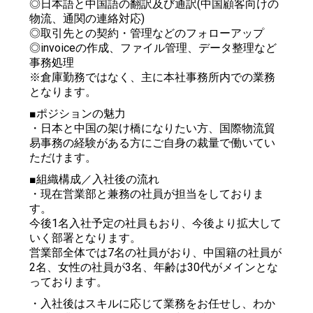
◎日本語と中国語の翻訳及び通訳(中国顧客向けの
物流、通関の連絡対応)
◎取引先との契約・管理などのフォローアップ
◎invoiceの作成、ファイル管理、データ整理など
事務処理
※倉庫勤務ではなく、主に本社事務所内での業務
となります。
■ポジションの魅力
・日本と中国の架け橋になりたい方、国際物流貿
易事務の経験がある方にご自身の裁量で働いてい
ただけます。
■組織構成／入社後の流れ
・現在営業部と兼務の社員が担当をしておりま
す。
今後1名入社予定の社員もおり、今後より拡大して
いく部署となります。
営業部全体では7名の社員がおり、中国籍の社員が
2名、女性の社員が3名、年齢は30代がメインとな
っております。
・入社後はスキルに応じて業務をお任せし、わか