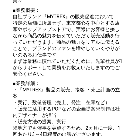
業～
■業務概要：
自社ブランド『MYTREX』の販売促進において、
特定の店舗に所属せず、東京都心を中心とする店
頭やポップアップストアで、実際にお客様と接し
ながら商品の魅力を伝えていただく販売活動を行
っていただきます。商品の魅力をリアルに伝える
ことで、ブランドのファンを増やしていくやりが
いのあるお仕事です。
まずは業務に慣れていただくために、先輩社員が1
からサポートして業務をお教えいたしますのでご
安心ください。
■業務詳細：
・『MYTREX』製品の販売、接客 ・売上計画の立
案
・実行、数値管理（売上、発注、在庫など）
・販売に活用するPOPなどの企画提案※制作は社
内デザイナーが担当
・販売方法の提案、実行
※地方でも催事を実施するため、2ヵ月に一度、1
回あたり3～4日程度の出張がございます。