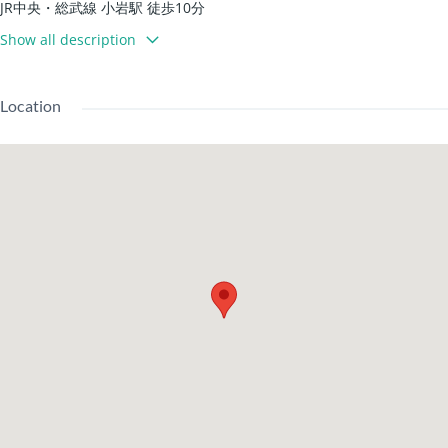
JR中央・総武線 小岩駅 徒歩10分
設備・詳細:
Show all description
鞋櫃/ 溫水洗淨廁所 / 浴室乾燥機
閣樓 / 陽台 / 角落房 / 最上層
Location