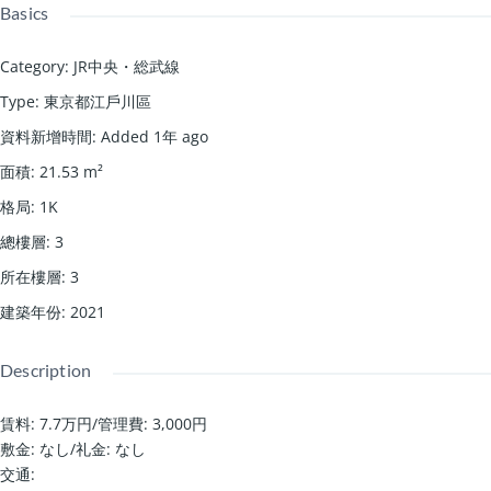
Basics
Category
:
JR中央・総武線
Type
:
東京都江戶川區
資料新增時間
:
Added 1年 ago
面積
:
21.53
m²
格局
:
1K
總樓層
:
3
所在樓層
:
3
建築年份
:
2021
Description
賃料: 7.7万円
/
管理費: 3,000円
敷金: なし
/
礼金: なし
交通: