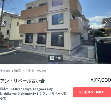
1/8
東京都江戶川區
JR中央・総武線
¥77,000
アン・リベール西小岩
日本〒133-0057 Tokyo, Edogawa City,
REQUEST INFO
Nishikoiwa, 3-chōme−2−１０ アン・リベール西
小岩