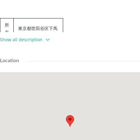
所
東京都世田谷区下馬
在
６丁目15-13
地
Show all description
東急東横線 学芸大
学駅 徒歩7分
Location
交
東急東横線 祐天寺
通
駅 徒歩18分
東急東横線 都立大
学駅 徒歩19分
建
1983
物
RC
築年
土地
所有
年11
構
造
月
権利
権
月
造