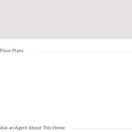
南
方
陽台
2.40
総戸
向
32戸
角
面積
㎡
数
き
修繕
管理
駐
積立
費
7,000
8,000
車
金
Floor Plans
（月
円
円
場
（月
額）
額）
全
部
委
管
託
理
用途
商業
居住
賃貸
(管
形
地域
地域
中
中
理
態
員
巡
Ask an Agent About This Home
回)