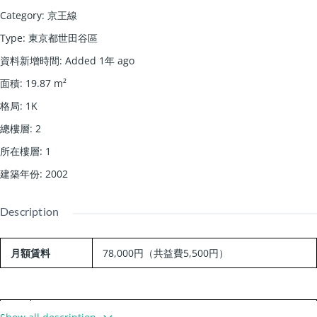
Category
:
京王線
Type
:
東京都世田谷區
資料新增時間
:
Added 1年 ago
面積
:
19.87
m²
格局
:
1K
總樓層
:
2
所在樓層
:
1
建築年份
:
2002
Description
月額賃料
78,000円
（共益費5,500円）
交
京王線/上北沢駅 徒歩7分