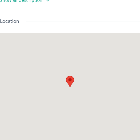
Show all description
通
京王線/八幡山駅 徒歩9分
獨立浴室和衛生間、浴室通風乾燥機、家具和家電、
Location
設
LEONET（寬頻）、閣樓、宅配BOX、帶電視監視器的對講
備
機、空調