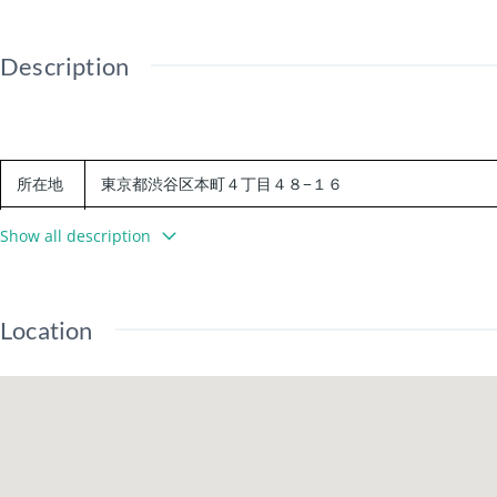
Description
所在地
東京都渋谷区本町４丁目４８−１６
都営大江戸線 西新宿五丁目駅 徒歩9分
Show all description
交通
東京メトロ丸ノ内方南支線 中野新橋駅 徒歩13分
Location
東京メトロ丸ノ内線中野新橋駅徒歩１３分
建物構造
RC造
築年月
方角
南向き
陽台面積