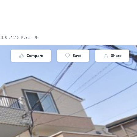
me−48−１６ メゾンドカラール
Compare
Save
Share