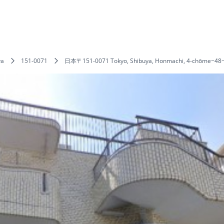
ya
151-0071
日本〒151-0071 Tokyo, Shibuya, Honmachi, 4-chō