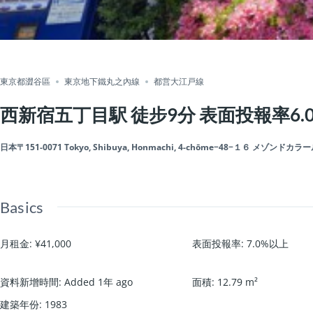
東京都澀谷區
東京地下鐵丸之內線
都営大江戸線
西新宿五丁目駅 徒步9分 表面投報率6.0
日本〒151-0071 Tokyo, Shibuya, Honmachi, 4-chōme−48−１６ メゾンドカラ
Basics
月租金
:
¥41,000
表面投報率
:
7.0%以上
資料新增時間
:
Added 1年 ago
面積
:
12.79
m²
建築年份
:
1983