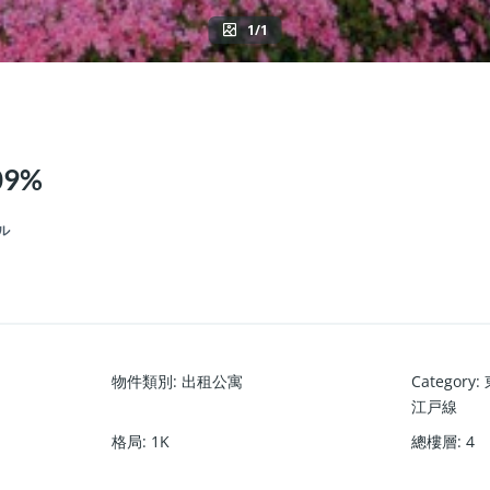
1/1
9%
ール
物件類別
:
出租公寓
Category
:
江戸線
格局
:
1K
總樓層
:
4