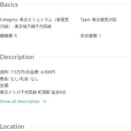
Basics
Category
:
東京さくらトラム（都電荒
Type
:
東京都荒川區
川線）
,
東京地下鐵千代田線
總樓層
:
5
所在樓層
:
1
Description
賃料: 7.5万円
/
共益費: 4,000円
敷金: なし
/
礼金: なし
交通:
東京メトロ千代田線 町屋駅 徒歩6分
東京さくらトラム（都電荒川線） 町屋駅前駅 徒歩7分
Show all description
建築設備:
自行車停放場 / 宅配箱 / 園區內垃圾置放區
免費上網/帶監視器的對講機 / 防盜攝影機
Location
鞋櫃/專用浴室 / 溫水洗淨馬桶 / 浴室乾燥機