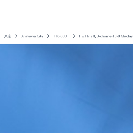
東京
Arakawa City
116-0001
Hw.Hills II, 3-chōme-13-8 Mach