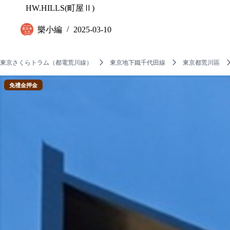
HW.HILLS(町屋Ⅱ)
樂小編
2025-03-10
東京さくらトラム（都電荒川線）
東京地下鐵千代田線
東京都荒川區
免禮金押金