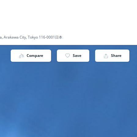
iya, Arakawa City, Tokyo 116-0001日本
Compare
Save
Share