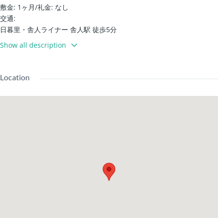
敷金: 1ヶ月
/
礼金: なし
交通:
日暮里・舎人ライナー 舎人駅 徒歩5分
建物設備:
Show all description
宅配箱 / 垃圾放置區 / IH 瓦斯爐
帶顯示器的對講機 / 儲物空間 / 鞋櫃
專用浴室 / 專用廁所 / 溫水洗淨便座 / 暖房便座 / 洗髮洗面台
Location
洗衣機放置區 / 陽台