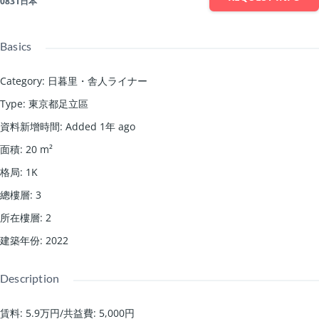
0831日本
Basics
Category
:
日暮里・舎人ライナー
Type
:
東京都足立區
資料新增時間
:
Added 1年 ago
面積
:
20
m²
格局
:
1K
總樓層
:
3
所在樓層
:
2
建築年份
:
2022
Description
賃料: 5.9万円
/
共益費: 5,000円