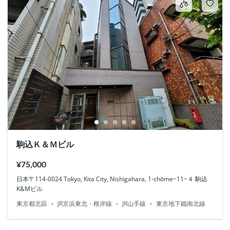
駒込Ｋ＆Ｍビル
¥75,000
日本〒114-0024 Tokyo, Kita City, Nishigahara, 1-chōme−11−４ 駒込
K&Mビル
東京都北區
JR京浜東北・根岸線
JR山手線
東京地下鐵南北線