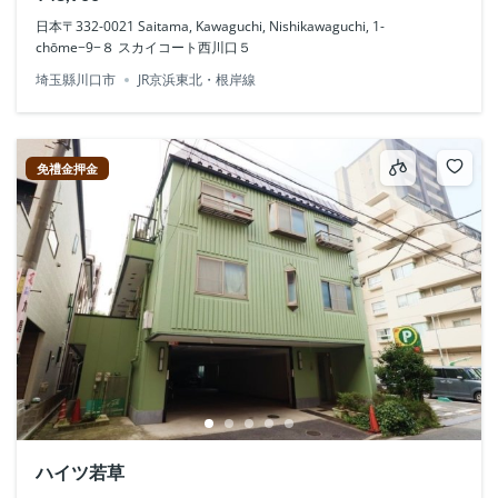
日本〒332-0021 Saitama, Kawaguchi, Nishikawaguchi, 1-
chōme−9−８ スカイコート西川口５
埼玉縣川口市
JR京浜東北・根岸線
免禮金押金
ハイツ若草