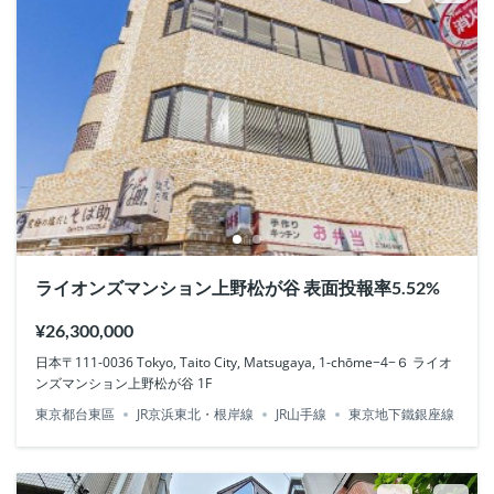
ライオンズマンション上野松が谷 表面投報率5.52%
¥26,300,000
日本〒111-0036 Tokyo, Taito City, Matsugaya, 1-chōme−4−６ ライオ
ンズマンション上野松が谷 1F
東京都台東區
JR京浜東北・根岸線
JR山手線
東京地下鐵銀座線