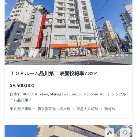
ＴＯＰルーム品川第二 表面投報率7.32%
¥9,500,000
日本〒140-0014 Tokyo, Shinagawa City, Ōi, 1-chōme−43−７ トップル
ーム品川第２
東京都品川區
JR京浜東北・根岸線
東急大井町線
臨海線