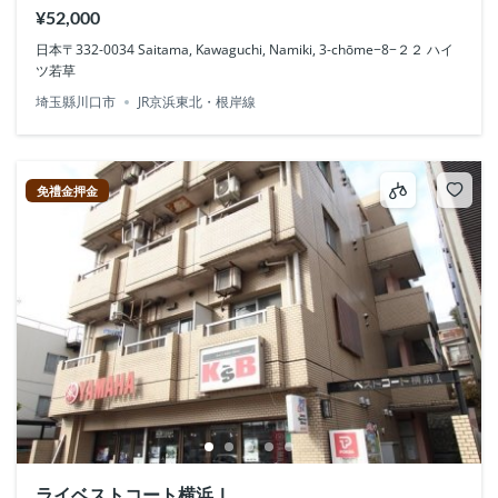
¥52,000
日本〒332-0034 Saitama, Kawaguchi, Namiki, 3-chōme−8−２２ ハイ
ツ若草
埼玉縣川口市
JR京浜東北・根岸線
免禮金押金
ライベストコート横浜Ⅰ