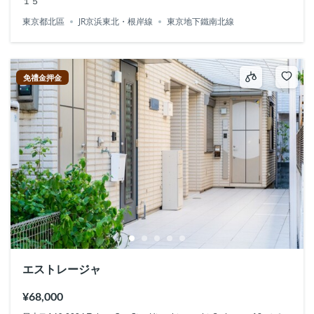
１５
東京都北區
JR京浜東北・根岸線
東京地下鐵南北線
免禮金押金
エストレージャ
¥68,000