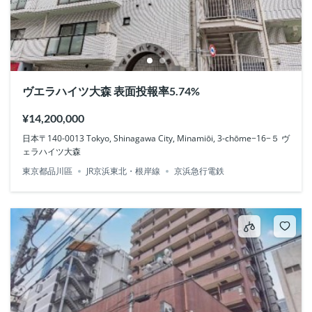
ヴエラハイツ大森 表面投報率5.74%
¥14,200,000
日本〒140-0013 Tokyo, Shinagawa City, Minamiōi, 3-chōme−16−５ ヴ
ェラハイツ大森
東京都品川區
JR京浜東北・根岸線
京浜急行電鉄