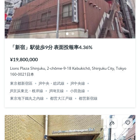
「新宿」駅徒歩9分 表面投報率4.36%
¥19,800,000
Lions Plaza Shinjuku, 2-chōme-9-18 Kabukichō, Shinjuku City, Tokyo
160-0021日本
東京都新宿區
JR中央・総武線
JR中央線
JR京浜東北・根岸線
JR埼京線
小田急線
東京地下鐵丸之內線
都営大江戸線
都営新宿線