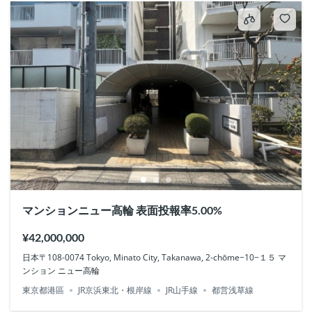
マンションニュー高輪 表面投報率5.00%
¥42,000,000
日本〒108-0074 Tokyo, Minato City, Takanawa, 2-chōme−10−１５ マ
ンション ニュー高輪
東京都港區
JR京浜東北・根岸線
JR山手線
都営浅草線