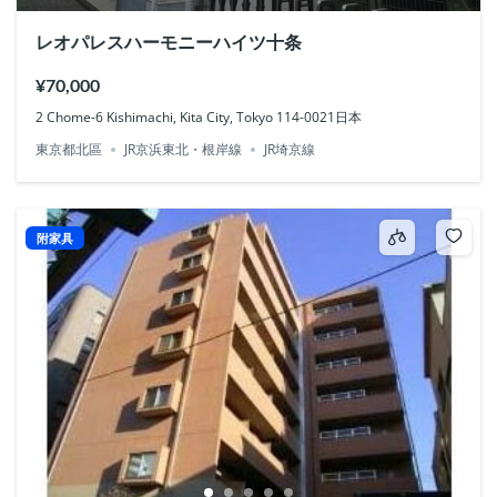
レオパレスハーモニーハイツ十条
¥70,000
2 Chome-6 Kishimachi, Kita City, Tokyo 114-0021日本
東京都北區
JR京浜東北・根岸線
JR埼京線
附家具