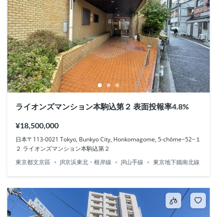
ライオンズマンション本駒込第２ 表面投報率4.8%
¥18,500,000
日本〒113-0021 Tokyo, Bunkyo City, Honkomagome, 5-chōme−52−１
２ ライオンズマンション本駒込第２
東京都文京區
JR京浜東北・根岸線
JR山手線
東京地下鐵南北線