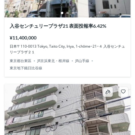
入谷センチュリープラザ21 表面投報率6.42%
¥11,400,000
日本〒110-0013 Tokyo, Taito City, Iriya, 1-chōme−21−４ 入谷センチュ
リープラザ２１
東京都台東區
JR京浜東北・根岸線
JR山手線
東京地下鐵日比谷線