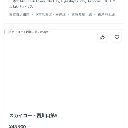
日本〒146-0094 Tokyo, Ota City, Higashiyaguchi, 3-chōme−18−１２
よねいちハウス
東京都大田區
JR京浜東北・根岸線
東急多摩川線
東急池上線
スカイコート西川口第5
¥48,900