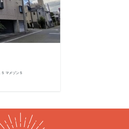
e−5−１５ マメゾン５