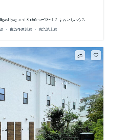
y, Higashiyaguchi, 3-chōme−18−１２ よねいちハウス
線
東急多摩川線
東急池上線