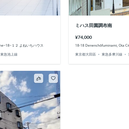
ミハス田園調布南
¥74,000
 3-chōme−18−１２ よねいちハウス
18-18 Denenchōfuminami, Ota C
東急池上線
東京都大田區
東急多摩川線