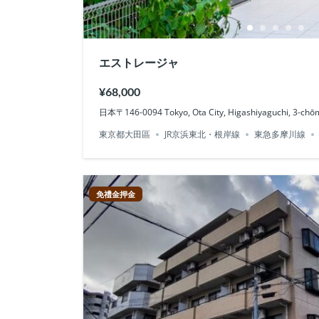
エストレージャ
¥68,000
日本〒146-0094 Tokyo, Ota City, Higashiyaguchi,
東京都大田區
JR京浜東北・根岸線
東急多摩川線
免禮金押金