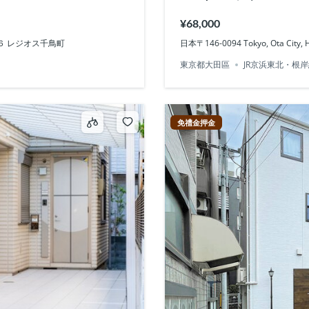
¥68,000
e−14−６ レジオス千鳥町
日本〒146-0094 Tokyo, Ota Cit
東京都大田區
JR京浜東北・根岸
免禮金押金