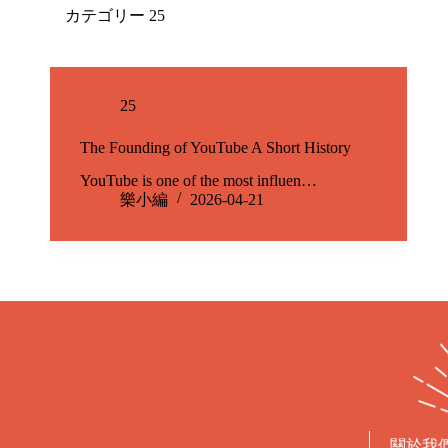
カテゴリー
25
25
The Founding of YouTube A Short History
YouTube is one of the most influen…
樂小編
2026-04-21
關於我