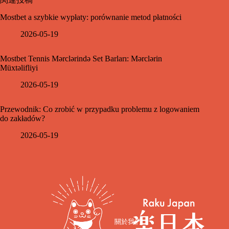
Mostbet a szybkie wypłaty: porównanie metod płatności
2026-05-19
Mostbet Tennis Mərclərində Set Barları: Mərclərin
Müxtəlifliyi
2026-05-19
Przewodnik: Co zrobić w przypadku problemu z logowaniem
do zakładów?
2026-05-19
關於我們