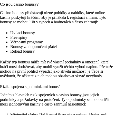
Co jsou casino bonusy?
Casino bonusy představují různé pobídky a nabídky, které online
kasina poskytují hráčům, aby je přilákala k registraci a hraní. Tyto
bonusy se mohou lišit v typech a hodnotách a často zahrnují:
Uvítací bonusy
Free spiny
Věrnostní programy
Bonusy za doporučení přátel
Reload bonusy
Každý typ bonusu může mít své vlastní podmínky a omezení, které
hráči musí dodržovat, aby mohli využít těchto výhod naplno. Přestože
mohou na první pohled vypadat jako skvělá možnost, je třeba si
uvědomit, že některé z nich mohou obsahovat skryté nevýhody.
Rizika spojená s podmínkami bonusů
Jedním z hlavních rizik spojených s casino bonusy jsou jejich
podmínky a požadavky na protočení. Tyto podmínky se mohou lišit
mezi jednotlivými kasiny a často zahrnují následující:
Minimální sázky: Hráči musí často sázet určitou částku, než