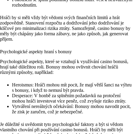
rozhodnutím.
Hráči by si měli vždy být vědomi svých finančních limitů a hrát
zodpovědně. Stanovení rozpočtu a dodržování jeho dodržování je
klíčové pro minimalizaci rizika ztráty. Samozřejmě, casino bonusy by
měly být chápány jako forma zábavy, ne jako způsob, jak generovat
příjem.
Psychologické aspekty hraní s bonusy
Psychologické aspekty, které se vztahují k využívání casino bonusů,
hrají také důležitou roli. Bonusy mohou ovlivnit chování hráčů
různými způsoby, například:
Heroismus: Hráči mohou mít pocit, že mají větší šanci na výhru
s bonusy, i když to nemusí být pravda.
Desperace: V honbě za splněním požadavků na protočení
mohou hráči investovat více peněz, což zvyšuje riziko ztráty.
Vytváření nereálných očekávání: Bonusy mohou navodit pocit,
že zisk je zaručen, což je nebezpečné.
Je důležité si uvědomit tyto psychologické faktory a být si vědom
vlastního chování při používání casino bonusů. Hráči by měli být