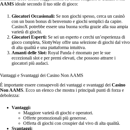
AAMS
ideale secondo il tuo stile di gioco:
Giocatori Occasionali:
Se non giochi spesso, cerca un casinò
con un buon bonus di benvenuto e giochi semplici da capire.
CasinoX potrebbe essere una buona scelta grazie alla sua ampia
varietà di giochi.
Giocatori Esperti:
Se sei un esperto e cerchi un’esperienza di
gioco completa, SlottyWay offre una selezione di giochi dal vivo
di alta qualità e una piattaforma intuitiva.
Amanti delle Slot:
Royal Panda è rinomato per le sue
eccezionali slot e per premi elevati, che possono attrarre i
giocatori più audaci.
Vantaggi e Svantaggi dei Casino Non AAMS
È importante essere consapevoli dei vantaggi e svantaggi dei
Casino
Non AAMS
. Ecco un elenco che mostra i principali punti di forza e
debolezza:
Vantaggi:
Maggiore varietà di giochi e operatori.
Offerte promozionali più generose.
Offerta di giochi con croupier dal vivo di alta qualità.
Svantaggi: