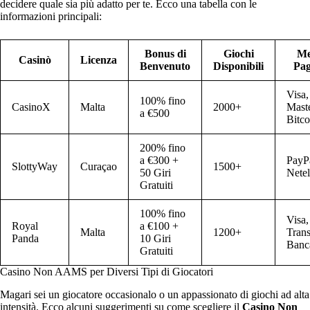
decidere quale sia più adatto per te. Ecco una tabella con le
informazioni principali:
Bonus di
Giochi
Me
Casinò
Licenza
Benvenuto
Disponibili
Pa
Visa,
100% fino
CasinoX
Malta
2000+
Maste
a €500
Bitco
200% fino
a €300 +
PayP
SlottyWay
Curaçao
1500+
50 Giri
Netel
Gratuiti
100% fino
Visa,
Royal
a €100 +
Malta
1200+
Trans
Panda
10 Giri
Banc
Gratuiti
Casino Non AAMS per Diversi Tipi di Giocatori
Magari sei un giocatore occasionalo o un appassionato di giochi ad alta
intensità. Ecco alcuni suggerimenti su come scegliere il
Casino Non