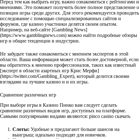
Перед тем как выбрать игру, важно ознакомиться с рейтингами и
мнениями. Это поможет получить более полное представление о
позиции игры среди других. Для этого рекомендуется проводить
исследование с помощью специализированных сайтов и
форумов, где казино участники делятся своим опытом.
Например, на веб-сайте [Gambling News]
(https://www.gamblingnews.com) можно найти подробные обзоры
игр и общие тенденции в индустрии.
Не забудьте также ознакомиться с мнением экспертов в этой
области. Ваша информация может стать более достоверной, если
вы обратитесь к мнению профессионалов, таких как известный
[эксперт в области азартных игр Крис Мерфи]
(https://twitter.com/Gambling_Expert), который делится своими
взглядами на лучшие казино и и их игры.
Сравнение различных игр
При выборе игры в Казино Пинко вам следует сделать
сравнение различных видов игр, доступных на платформе.
Самыми популярными видами являются:
pinco casino скачать
Слоты:
Удобные и предлагают больше шансов на
выигрыш; идеально подходят для новичков.