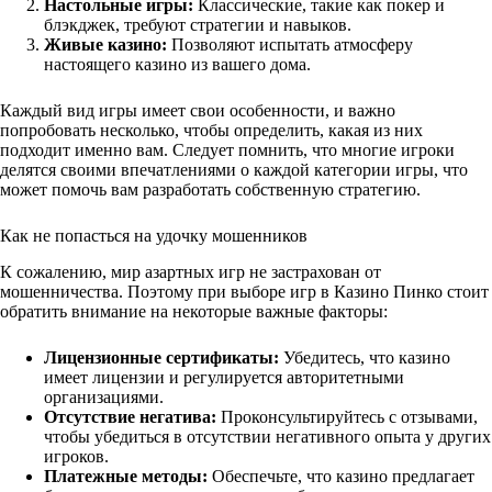
Настольные игры:
Классические, такие как покер и
блэкджек, требуют стратегии и навыков.
Живые казино:
Позволяют испытать атмосферу
настоящего казино из вашего дома.
Каждый вид игры имеет свои особенности, и важно
попробовать несколько, чтобы определить, какая из них
подходит именно вам. Следует помнить, что многие игроки
делятся своими впечатлениями о каждой категории игры, что
может помочь вам разработать собственную стратегию.
Как не попасться на удочку мошенников
К сожалению, мир азартных игр не застрахован от
мошенничества. Поэтому при выборе игр в Казино Пинко стоит
обратить внимание на некоторые важные факторы:
Лицензионные сертификаты:
Убедитесь, что казино
имеет лицензии и регулируется авторитетными
организациями.
Отсутствие негатива:
Проконсультируйтесь с отзывами,
чтобы убедиться в отсутствии негативного опыта у других
игроков.
Платежные методы:
Обеспечьте, что казино предлагает