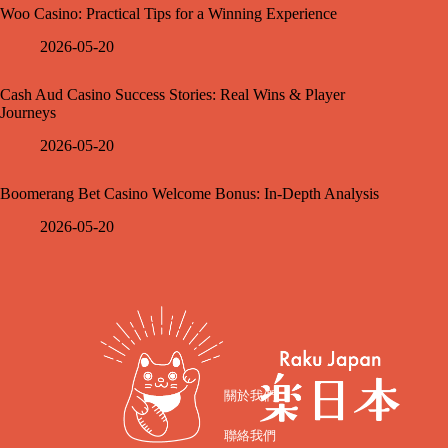
Woo Casino: Practical Tips for a Winning Experience
2026-05-20
Cash Aud Casino Success Stories: Real Wins & Player
Journeys
2026-05-20
Boomerang Bet Casino Welcome Bonus: In-Depth Analysis
2026-05-20
關於我們
聯絡我們