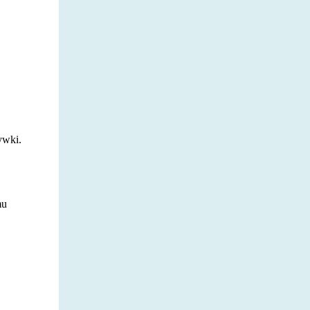
ywki.
mu