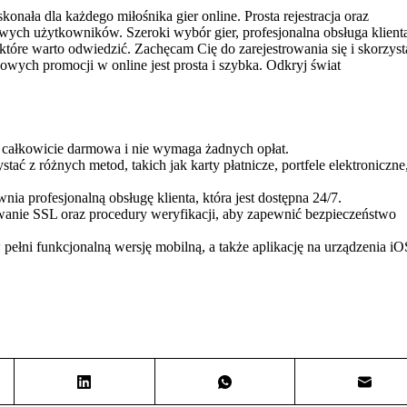
konała dla każdego miłośnika gier online. Prosta rejestracja oraz
ych użytkowników. Szeroki wybór gier, profesjonalna obsługa klient
które warto odwiedzić. Zachęcam Cię do zarejestrowania się i skorzyst
owych promocji w online jest prosta i szybka. Odkryj świat
st całkowicie darmowa i nie wymaga żadnych opłat.
ać z różnych metod, takich jak karty płatnicze, portfele elektroniczne
ia profesjonalną obsługę klienta, która jest dostępna 24/7.
wanie SSL oraz procedury weryfikacji, aby zapewnić bezpieczeństwo
pełni funkcjonalną wersję mobilną, a także aplikację na urządzenia iO