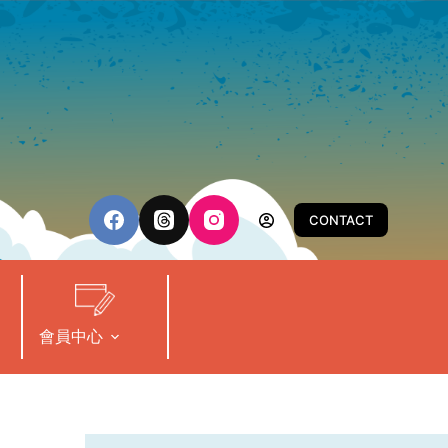
CONTACT
會員中心