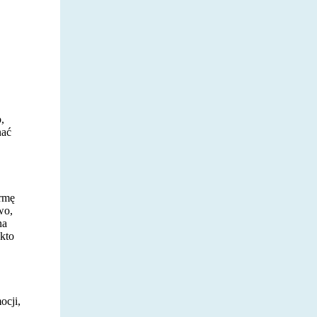
,
nać
ormę
wo,
na
 kto
ocji,