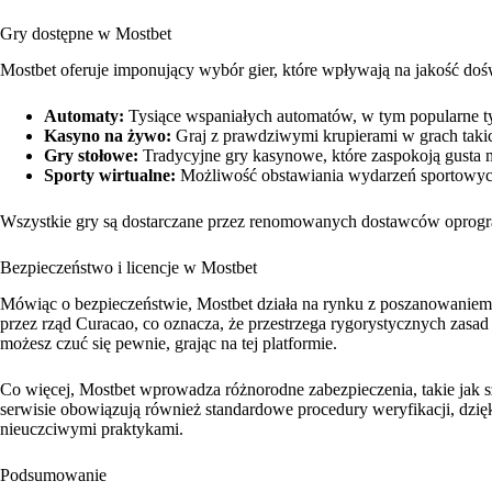
Gry dostępne w Mostbet
Mostbet oferuje imponujący wybór gier, które wpływają na jakość dośw
Automaty:
Tysiące wspaniałych automatów, w tym popularne ty
Kasyno na żywo:
Graj z prawdziwymi krupierami w grach takich
Gry stołowe:
Tradycyjne gry kasynowe, które zaspokoją gusta 
Sporty wirtualne:
Możliwość obstawiania wydarzeń sportowyc
Wszystkie gry są dostarczane przez renomowanych dostawców oprogr
Bezpieczeństwo i licencje w Mostbet
Mówiąc o bezpieczeństwie, Mostbet działa na rynku z poszanowaniem 
przez rząd Curacao, co oznacza, że przestrzega rygorystycznych zasa
możesz czuć się pewnie, grając na tej platformie.
Co więcej, Mostbet wprowadza różnorodne zabezpieczenia, takie jak
serwisie obowiązują również standardowe procedury weryfikacji, dzi
nieuczciwymi praktykami.
Podsumowanie