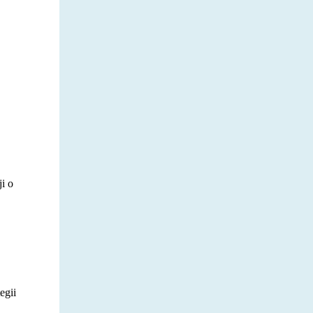
i o
egii