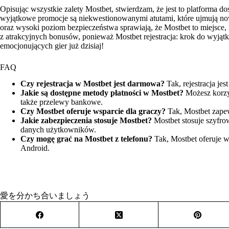
Opisując wszystkie zalety Mostbet, stwierdzam, że jest to platforma dos
wyjątkowe promocje są niekwestionowanymi atutami, które ujmują now
oraz wysoki poziom bezpieczeństwa sprawiają, że Mostbet to miejsce, 
z atrakcyjnych bonusów, ponieważ Mostbet rejestracja: krok do wyjątk
emocjonujących gier już dzisiaj!
FAQ
Czy rejestracja w Mostbet jest darmowa?
Tak, rejestracja je
Jakie są dostępne metody płatności w Mostbet?
Możesz korzyst
także przelewy bankowe.
Czy Mostbet oferuje wsparcie dla graczy?
Tak, Mostbet zapewn
Jakie zabezpieczenia stosuje Mostbet?
Mostbet stosuje szyfro
danych użytkowników.
Czy mogę grać na Mostbet z telefonu?
Tak, Mostbet oferuje w 
Android.
愛を分かち合いましょう