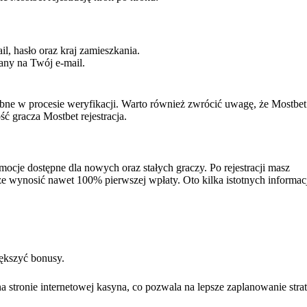
il, hasło oraz kraj zamieszkania.
łany na Twój e-mail.
bne w procesie weryfikacji. Warto również zwrócić uwagę, że Mostbet
ść gracza
Mostbet rejestracja
.
ocje dostępne dla nowych oraz stałych graczy. Po rejestracji masz
e wynosić nawet 100% pierwszej wpłaty. Oto kilka istotnych informacj
ększyć bonusy.
stronie internetowej kasyna, co pozwala na lepsze zaplanowanie strat