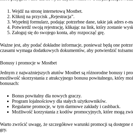
Wejdź na stronę internetową Mostbet.
Kliknij na przycisk „Rejestracja”.
Wypełnij formularz, podając potrzebne dane, takie jak adres e-ma
Potwierdź swoją rejestrację, klikając na link, który zostanie wys
Zaloguj się do swojego konta, aby rozpocząć grę.
Ważne jest, aby podać dokładne informacje, ponieważ będą one potrze
czasami wymaga dodatkowych dokumentów, aby potwierdzić tożsamo
Bonusy i promocje w Mostbet
Jednym z najważniejszych atutów Mostbet są różnorodne bonusy i prom
możliwość skorzystania z atrakcyjnego bonusu powitalnego, który moż
bonusach:
Bonus powitalny dla nowych graczy.
Program lojalnościowy dla stałych użytkowników.
Regularne promocje, w tym darmowe zakłady i cashback.
Możliwość korzystania z kodów promocyjnych, które mogą zwi
Warto zwrócić uwagę, że szczegółowe warunki promocji są dostępne na 
gry.