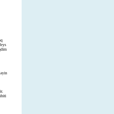
aq
feys
əqdim
ləyin
r.
hiti