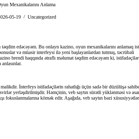
Oyun Mexanikalarını Anlama
2026-05-19
Uncategorized
 təqdim edəcəyəm. Bu onlayn kazino, oyun mexanikalarını anlamaq is
nuslar və müasir interfeysi ilə yeni başlayanlardan tutmuş, təcrübəli
zino brendi haqqında ətraflı məlumat təqdim edəcəyəm ki, istifadəçilə
anlasınlar.
likdir. İnterfeys istifadəçilərin rahatlığı üçün sadə bir düzülüşə sahibd
virlər yerləşdirilmişdir. Həmçinin, veb saytın sürətli yüklənməsi və asa
ı fokuslanmalarına kömək edir. Aşağıda, veb saytın bəzi xüsusiyyətlər