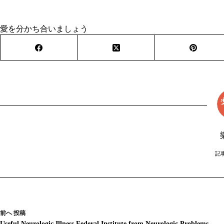
愛を分かち合いましょう
記事
前へ
投稿
Useful Neurologic Illness Federal Institute from Neurologic Problems