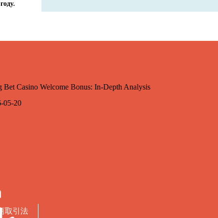
году.
 Bet Casino Welcome Bonus: In-Depth Analysis
-05-20
商取引法