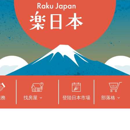
服務
找房屋
登陸日本市場
部落格