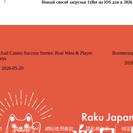
Новый способ загрузки 1xBet на iOS для в 2026 
Aud Casino Success Stories: Real Wins & Player
Boomerang
neys
2026
2026-05-20
們
聯絡我們
網站使用條款
隱私權政策
特定