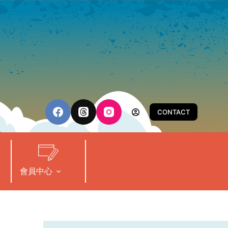
CONTACT
會員中心