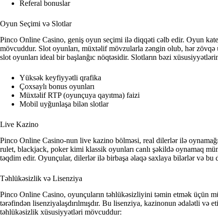
Referal bonuslar
Oyun Seçimi və Slotlar
Pinco Online Casino, geniş oyun seçimi ilə diqqəti cəlb edir. Oyun kate
mövcuddur. Slot oyunları, müxtəlif mövzularla zəngin olub, hər zövqə 
slot oyunları ideal bir başlanğıc nöqtəsidir. Slotların bəzi xüsusiyyətlər
Yüksək keyfiyyətli qrafika
Çoxsaylı bonus oyunları
Müxtəlif RTP (oyunçuya qayıtma) faizi
Mobil uyğunlaşa bilən slotlar
Live Kazino
Pinco Online Casino-nun live kazino bölməsi, real dilerlər ilə oyna
rulet, blackjack, poker kimi klassik oyunları canlı şəkildə oynamaq m
təqdim edir. Oyunçular, dilerlər ilə birbaşa əlaqə saxlaya bilərlər və bu
Təhlükəsizlik və Lisenziya
Pinco Online Casino, oyunçuların təhlükəsizliyini təmin etmək üçün müx
tərəfindən lisenziyalaşdırılmışdır. Bu lisenziya, kazinonun ədalətli və e
təhlükəsizlik xüsusiyyətləri mövcuddur: