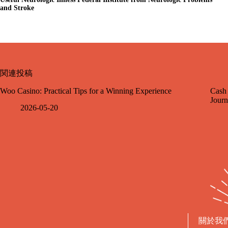
and Stroke
関連投稿
Woo Casino: Practical Tips for a Winning Experience
Cash 
Jour
2026-05-20
關於我