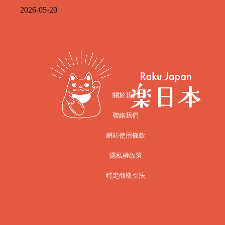
2026-05-20
關於我們
聯絡我們
網站使用條款
隱私權政策
特定商取引法