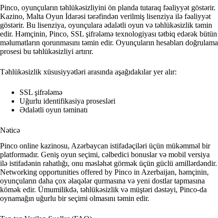
Pinco, oyunçuların təhlükəsizliyini ön planda tutaraq fəaliyyət göstərir.
Kazino, Malta Oyun İdarəsi tərəfindən verilmiş lisenziya ilə fəaliyyət
göstərir. Bu lisenziya, oyunçulara ədalətli oyun və təhlükəsizlik təmin
edir. Həmçinin, Pinco, SSL şifrələmə texnologiyası tətbiq edərək bütün
məlumatların qorunmasını təmin edir. Oyunçuların hesabları doğrulama
prosesi bu təhlükəsizliyi artırır.
Təhlükəsizlik xüsusiyyətləri arasında aşağıdakılar yer alır:
SSL şifrələmə
Uğurlu identifikasiya prosesləri
Ədalətli oyun təminatı
Nəticə
Pinco online kazinosu, Azərbaycan istifadəçiləri üçün mükəmməl bir
platformadır. Geniş oyun seçimi, cəlbedici bonuslar və mobil versiya
ilə istifadənin rahatlığı, onu məsləhət görmək üçün güclü amillərdəndir.
Networking opportunities offered by Pinco in Azerbaijan, həmçinin,
oyunçuların daha çox əlaqələr qurmasına və yeni dostlar tapmasına
kömək edir. Ümumilikdə, təhlükəsizlik və müştəri dəstəyi, Pinco-da
oynamağın uğurlu bir seçimi olmasını təmin edir.