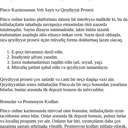
Pinco Kazinosunun Veb Saytı və Qeydiyyat Prosesi
Pinco online kazino platforması müasir bir interfeysə malikdir ki, bu da
istifadəçilərin rahatlıqla naviqasiya etməsindən ötrü nəzərdə
tutulmuşdur. Saytın dizaynı minimalistdır, lakin bütün lazımlı
məlumatları asanlıqla əldə etməyə imkan verir. Sayta daxil olduqda,
sizə qeydiyyat prosesi üçün müvafiq formu doldurmaq lazım olacaq.
E-poçt ünvanınızı daxil edin.
İstədiyiniz şifrəni yaradın.
Şəxsi məlumatlarınızı təqdim edin (ad, soyad, yaş).
Müvafiq şərtləri qəbul edin və qeydiyyatı tamamlayın.
Qeydiyyat prosesi çox sadədir və cəmi bir neçə dəqiqə vaxt alır.
Qeydiyyatdan sonra istifadəçilər Pinco-da bir neçə bonusdan yararlana
bilərlər, bunlar arasında ilk depozit bonusu da mövcuddur.
Bonuslar və Promosyon Kodları
Pinco online kazinosunda mövcud olan bonuslar, istifadəçilərin oyun
təcrübəsini artıra bilər. Onlar arasında ilk depozit bonusu, pulsuz turlar
və loyallıq proqramı yer alır. Onların hər biri, oyunçuların daha çox
qazanma şansını artırmağa yönəlib. Promosyon kodları istifadə edərək,