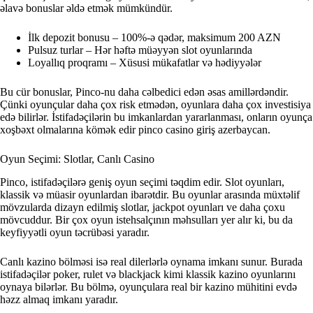
əlavə bonuslar əldə etmək mümkündür.
İlk depozit bonusu – 100%-ə qədər, maksimum 200 AZN
Pulsuz turlar – Hər həftə müəyyən slot oyunlarında
Loyallıq proqramı – Xüsusi mükafatlar və hədiyyələr
Bu cür bonuslar, Pinco-nu daha cəlbedici edən əsas amillərdəndir.
Çünki oyunçular daha çox risk etmədən, oyunlara daha çox investisiya
edə bilirlər. İstifadəçilərin bu imkanlardan yararlanması, onların oyunça
xoşbəxt olmalarına kömək edir
pinco casino giriş azerbaycan
.
Oyun Seçimi: Slotlar, Canlı Casino
Pinco, istifadəçilərə geniş oyun seçimi təqdim edir. Slot oyunları,
klassik və müasir oyunlardan ibarətdir. Bu oyunlar arasında müxtəlif
mövzularda dizayn edilmiş slotlar, jackpot oyunları ve daha çoxu
mövcuddur. Bir çox oyun istehsalçının məhsulları yer alır ki, bu da
keyfiyyətli oyun təcrübəsi yaradır.
Canlı kazino bölməsi isə real dilerlərlə oynama imkanı sunur. Burada
istifadəçilər poker, rulet və blackjack kimi klassik kazino oyunlarını
oynaya bilərlər. Bu bölmə, oyunçulara real bir kazino mühitini evdə
həzz almaq imkanı yaradır.