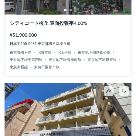
シティコート桜丘 表面投報率4.00%
¥51,900,000
日本〒150-0031 東京都澀谷區櫻丘町
東京都澀谷區
JR埼京線
JR山手線
東京地下鐵副都心線
東京地下鐵半蔵門線
東京地下鐵有樂町線
東京地下鐵銀座線
東急東横線
東急田園都市線