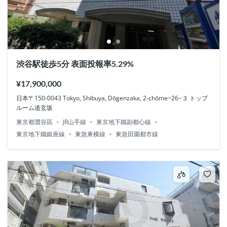
渋谷駅徒歩5分 表面投報率5.29%
¥17,900,000
日本〒150-0043 Tokyo, Shibuya, Dōgenzaka, 2-chōme−26−３ トップ
ルーム道玄坂
東京都澀谷區
JR山手線
東京地下鐵副都心線
東京地下鐵銀座線
東急東横線
東急田園都市線