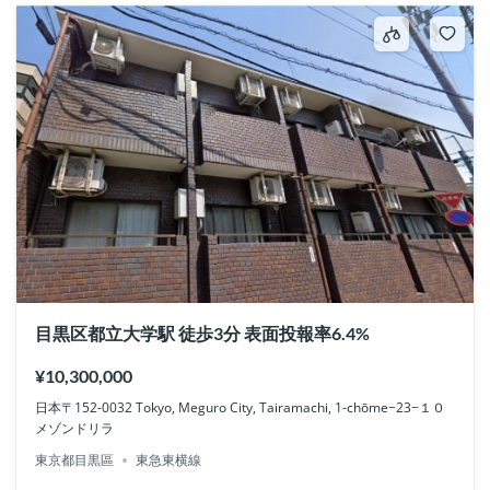
目黒区都立大学駅 徒歩3分 表面投報率6.4%
¥10,300,000
日本〒152-0032 Tokyo, Meguro City, Tairamachi, 1-chōme−23−１０
メゾンドリラ
東京都目黒區
東急東横線