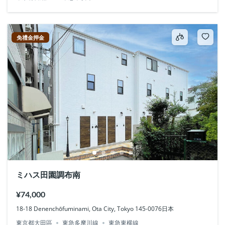
免禮金押金
ミハス田園調布南
¥74,000
18-18 Denenchōfuminami, Ota City, Tokyo 145-0076日本
東京都大田區
東急多摩川線
東急東横線