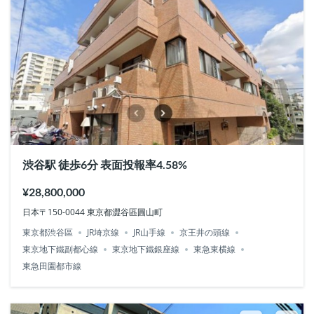
渋谷駅 徒歩6分 表面投報率4.58%
¥28,800,000
日本〒150-0044 東京都澀谷區圓山町
東京都渋谷區
JR埼京線
JR山手線
京王井の頭線
東京地下鐵副都心線
東京地下鐵銀座線
東急東横線
東急田園都市線