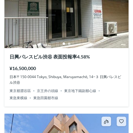
日興パレスビル渋谷 表面投報率4.58%
¥16,500,000
日本〒150-0044 Tokyo, Shibuya, Maruyamachō, 14−３ 日興パレスビ
ル渋谷
東京都澀谷區
京王井の頭線
東京地下鐵副都心線
東急東横線
東急田園都市線