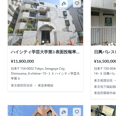
ハイシティ学芸大学第3 表面投報率
日興パレス
6.20%
4.58%
¥11,800,000
¥16,500,00
日本〒154-0002 Tokyo, Setagaya City,
日本〒150-0044 
Shimouma, 6-chōme−15−１３ ハイシティ学芸大
14−３ 日興パ
学第３
東京都澀谷區
東京都世田谷區
東急東横線
東京地下鐵副都
東急田園都市線