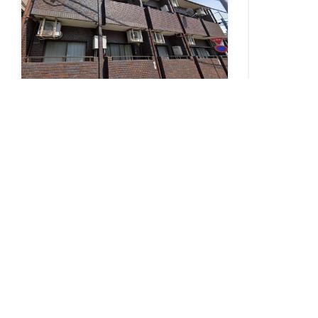
目黒区都立大学駅 徒歩3分 表面投報
ハイシティ祐
率6.4%
¥10,300,000
¥11,380,00
日本〒152-0032 Tokyo, Meguro City,
1-chōme-8-17 S
Tairamachi, 1-chōme−23−１０ メゾンドリラ
154-0002日本
東京都目黒區
東急東横線
東京都世田谷區
東急田園都市線
免禮金押金