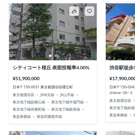
シティコート桜丘 表面投報率4.00%
渋谷駅徒歩5
¥51,900,000
¥17,900,00
日本〒150-0031 東京都澀谷區櫻丘町
日本〒150-0043 T
chōme−26−
東京都澀谷區
JR埼京線
JR山手線
東京都澀谷區
東京地下鐵副都心線
東京地下鐵半蔵門線
東京地下鐵副都
東京地下鐵有樂町線
東京地下鐵銀座線
東急東横線
東急東横線
東急田園都市線