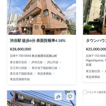
渋谷駅 徒歩6分 表面投報率4.58%
タウンハウ
4.08%
¥28,800,000
¥25,000,00
日本〒150-0044 東京都澀谷區圓山町
日本〒153-0043 T
Higashiyam
東京都渋谷區
JR埼京線
JR山手線
目黒
京王井の頭線
東京地下鐵副都心線
東京都目黒
東京地下鐵銀座線
東急東横線
東急東横線
東急田園都市線