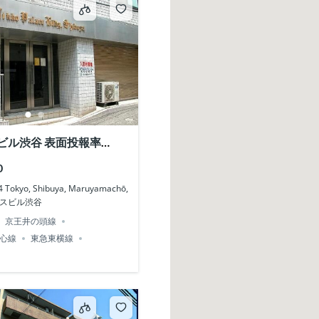
ビル渋谷 表面投報率
0
Tokyo, Shibuya, Maruyamachō,
レスビル渋谷
京王井の頭線
心線
東急東横線