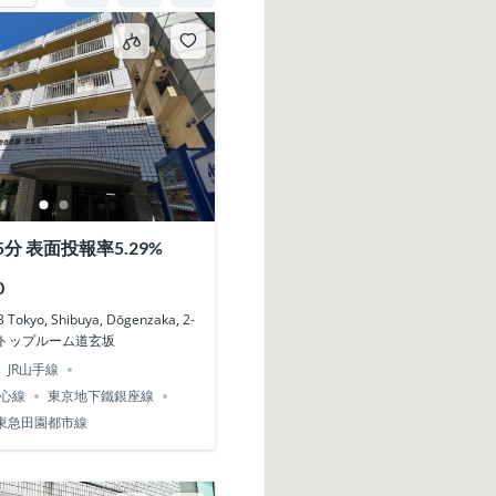
分 表面投報率5.29%
0
okyo, Shibuya, Dōgenzaka, 2-
３ トップルーム道玄坂
JR山手線
心線
東京地下鐵銀座線
東急田園都市線