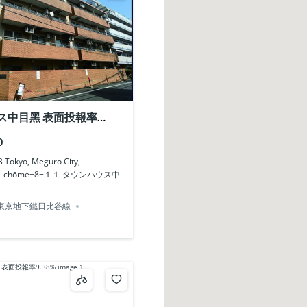
ス中目黑 表面投報率
0
okyo, Meguro City,
a, 1-chōme−8−１１ タウンハウス中
東京地下鐵日比谷線