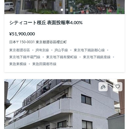
シティコート桜丘 表面投報率4.00%
¥51,900,000
日本〒150-0031 東京都澀谷區櫻丘町
東京都澀谷區
JR埼京線
JR山手線
東京地下鐵副都心線
東京地下鐵半蔵門線
東京地下鐵有樂町線
東京地下鐵銀座線
東急東横線
東急田園都市線