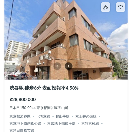
渋谷駅 徒歩6分 表面投報率4.58%
¥28,800,000
日本〒150-0044 東京都澀谷區圓山町
東京都渋谷區
JR埼京線
JR山手線
京王井の頭線
東京地下鐵副都心線
東京地下鐵銀座線
東急東横線
東急田園都市線