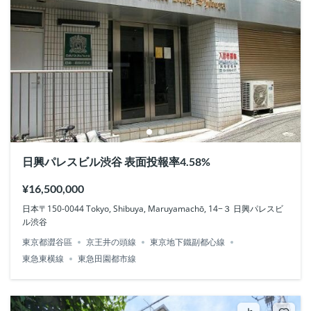
日興パレスビル渋谷 表面投報率4.58%
¥16,500,000
日本〒150-0044 Tokyo, Shibuya, Maruyamachō, 14−３ 日興パレスビ
ル渋谷
東京都澀谷區
京王井の頭線
東京地下鐵副都心線
東急東横線
東急田園都市線