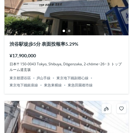
渋谷駅徒歩5分 表面投報率5.29%
¥17,900,000
日本〒150-0043 Tokyo, Shibuya, Dōgenzaka, 2-chōme−26−３ トップ
ルーム道玄坂
東京都澀谷區
JR山手線
東京地下鐵副都心線
東京地下鐵銀座線
東急東横線
東急田園都市線