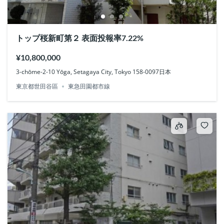
トップ桜新町第２ 表面投報率7.22%
¥10,800,000
3-chōme-2-10 Yōga, Setagaya City, Tokyo 158-0097日本
東京都世田谷區
東急田園都市線