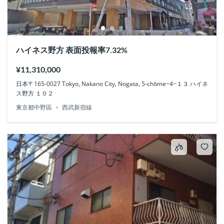
ハイネス野方 表面投報率7.32%
¥11,310,000
日本〒165-0027 Tokyo, Nakano City, Nogata, 5-chōme−4−１３ ハイネ
ス野方 １０２
東京都中野區
西武新宿線