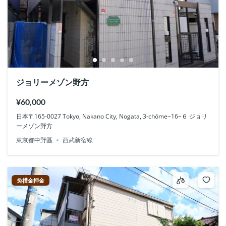
ジョリーメゾン野方
¥60,000
日本〒165-0027 Tokyo, Nakano City, Nogata, 3-chōme−16−６ ジョリ
ーメゾン野方
東京都中野區
西武新宿線
免禮金押金