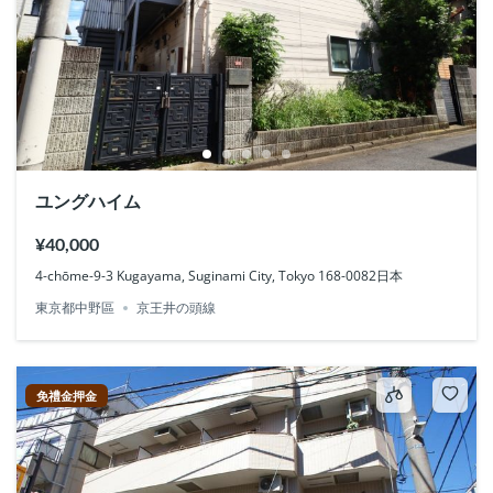
ユングハイム
¥40,000
4-chōme-9-3 Kugayama, Suginami City, Tokyo 168-0082日本
東京都中野區
京王井の頭線
免禮金押金