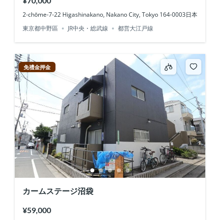
¥70,000
2-chōme-7-22 Higashinakano, Nakano City, Tokyo 164-0003日本
東京都中野區
JR中央・総武線
都営大江戸線
免禮金押金
カームステージ沼袋
¥59,000