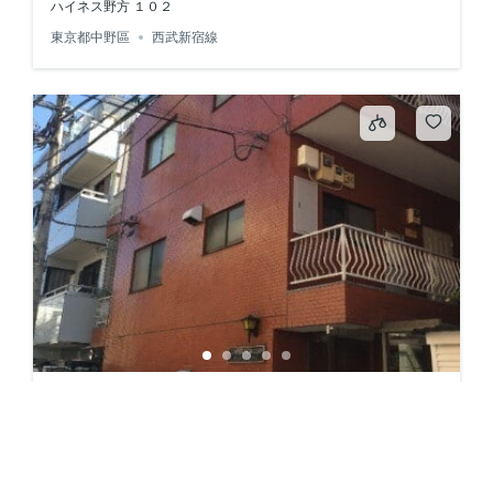
ハイネス野方 １０２
東京都中野區
西武新宿線
メゾン・ド・ぎおん
¥84,000
日本〒164-0012 Tokyo, Nakano City, Honchō, 3-chōme−11−９