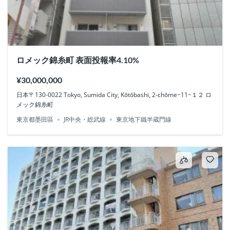
ロメック錦糸町 表面投報率4.10%
¥30,000,000
日本〒130-0022 Tokyo, Sumida City, Kōtōbashi, 2-chōme−11−１２ ロ
メック錦糸町
東京都墨田區
JR中央・総武線
東京地下鐵半蔵門線