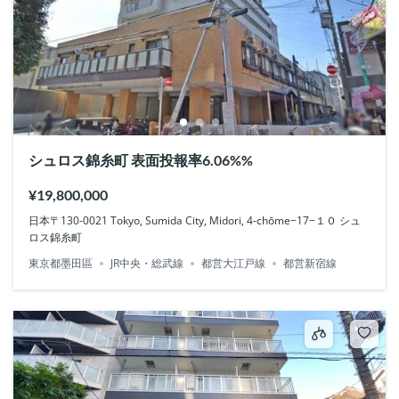
シュロス錦糸町 表面投報率6.06%%
¥19,800,000
日本〒130-0021 Tokyo, Sumida City, Midori, 4-chōme−17−１０ シュ
ロス錦糸町
東京都墨田區
JR中央・総武線
都営大江戸線
都営新宿線