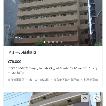
ドミール錦糸町2
¥78,000
日本〒130-0022 Tokyo, Sumida City, Kōtōbashi, 2-chōme−12−５ ドミ
ール錦糸町２
東京都墨田區
JR中央・総武線
東京地下鐵半蔵門線
都営新宿線