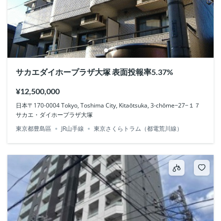
サカエダイホープラザ大塚 表面投報率5.37%
¥12,500,000
日本〒170-0004 Tokyo, Toshima City, Kitaōtsuka, 3-chōme−27−１７
サカエ・ダイホープラザ大塚
東京都豊島區
JR山手線
東京さくらトラム（都電荒川線）