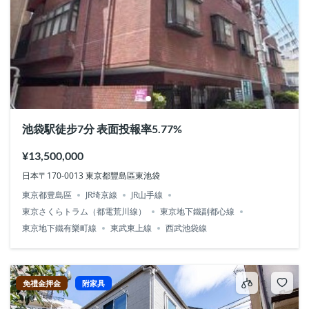
池袋駅徒步7分 表面投報率5.77%
¥13,500,000
日本〒170-0013 東京都豐島區東池袋
東京都豊島區
JR埼京線
JR山手線
東京さくらトラム（都電荒川線）
東京地下鐵副都心線
東京地下鐵有樂町線
東武東上線
西武池袋線
免禮金押金
附家具