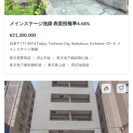
メインステージ池袋 表面投報率4.68%
¥21,300,000
日本〒171-0014 Tokyo, Toshima City, Ikebukuro, 4-chōme−25−９ メ
インステージ池袋
東京都豊島區
JR山手線
東京地下鐵副都心線
東京地下鐵有樂町線
東武東上線
西武池袋線