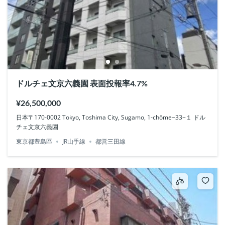
ドルチェ文京六義園 表面投報率4.7%
¥26,500,000
日本〒170-0002 Tokyo, Toshima City, Sugamo, 1-chōme−33−１ ドル
チェ文京六義園
東京都豊島區
JR山手線
都営三田線