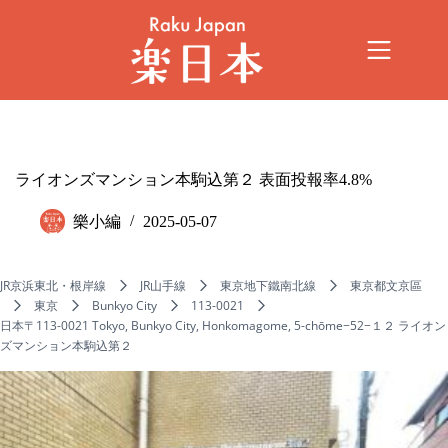
ライオンズマンション本駒込第２ 表面投報率4.8%
樂小編
2025-05-07
JR京浜東北・根岸線
JR山手線
東京地下鐵南北線
東京都文京區
東京
Bunkyo City
113-0021
日本〒113-0021 Tokyo, Bunkyo City, Honkomagome, 5-chōme−52−１２ ライオン
ズマンション本駒込第２