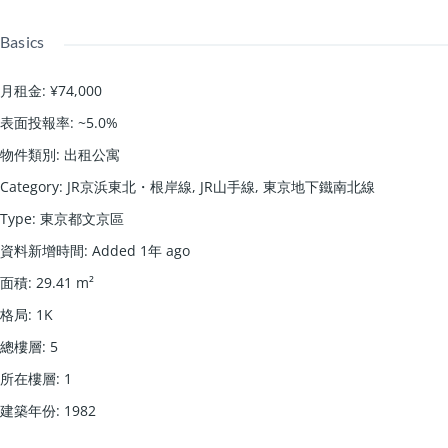
Basics
月租金
:
¥74,000
表面投報率
:
~5.0%
物件類別
:
出租公寓
Category
:
JR京浜東北・根岸線
,
JR山手線
,
東京地下鐵南北線
Type
:
東京都文京區
資料新增時間
:
Added 1年 ago
面積
:
29.41
m²
格局
:
1K
總樓層
:
5
所在樓層
:
1
建築年份
:
1982