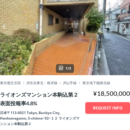
1/3
東京都文京區
JR京浜東北・根岸線
JR山手線
東京地下鐵南北線
¥18,500,000
ライオンズマンション本駒込第２
表面投報率4.8%
REQUEST INFO
日本〒113-0021 Tokyo, Bunkyo City,
Honkomagome, 5-chōme−52−１２ ライオンズマ
ンション本駒込第２