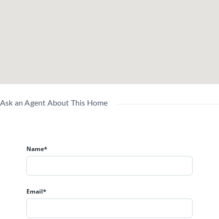
構
造
月
年10月
権利
権
造
南
方
西
陽台
総戸
2.60㎡
46戸
角
向
面積
数
き
修繕
管理
駐
積立
Ask an Agent About This Home
費
12,100
7,910
車
金
（月
円
円
場
（月
額）
額）
Name*
全
部
委
管
託
Email*
理
用途
近隣商
居住
賃貸
(管
形
地域
業地域
中
中
理
態