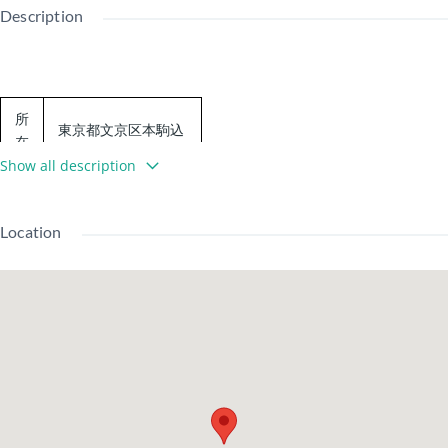
Description
所
東京都文京区本駒込
在
５丁目５２－１２
地
Show all description
JR山手線 駒込駅 徒
歩6分
Location
交
東京メトロ南北線
通
駒込駅 徒歩6分
JR京浜東北・根岸線
田端駅 徒歩14分
建
物
RC
築年
1982
土地
所有