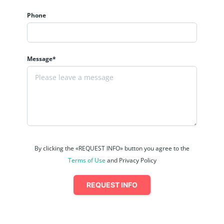
員
日
Phone
勤)
Message*
By clicking the «REQUEST INFO» button you agree to the
Terms of Use
and Privacy Policy
REQUEST INFO