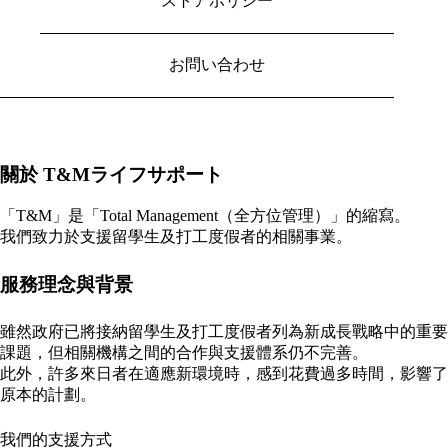
ストアポリシー
お問い合わせ
關於 T&Mライフサポート
「T&M」是「Total Management（全方位管理）」的縮寫。
我們致力於支援留學生及打工度假者的相關事業。
服務理念與背景
雖然政府已將接納留學生及打工度假者列為新成長戰略中的重要
課題，但相關機構之間的合作與支援體系仍不完善。
​此外，許多來日者在適應新環境時，感到花費過多時間，影響了
原本的計劃。
我們的支援方式