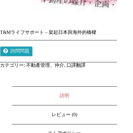
T&Mライフサポート – 架起日本與海外的橋樑
詢問問題
カテゴリー:
不動產管理、仲介
,
口譯翻譯
説明
レビュー (0)