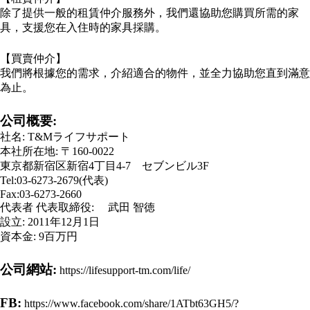
除了提供一般的租賃仲介服務外，我們還協助您購買所需的家
具，支援您在入住時的家具採購。​
【買賣仲介】
我們將根據您的需求，介紹適合的物件，並全力協助您直到滿意
為止。
公司概要:
社名: T&Mライフサポート
本社所在地: 〒160-0022
東京都新宿区新宿4丁目4-7 セブンビル3F
Tel:03-6273-2679(代表)
Fax:03-6273-2660
代表者 代表取締役: 武田 智徳
設立: 2011年12月1日
資本金: 9百万円
公司網站:
https://lifesupport-tm.com/life/
FB:
https://www.facebook.com/share/1ATbt63GH5/?