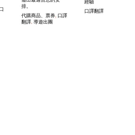
經驗
排。
口
口譯翻譯
代購商品、票券
,
口譯
翻譯
,
導遊出團