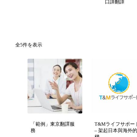
口譯翻譯
全5件を表示
「範例」東京翻譯服
T&Mライフサポー
務
– 架起日本與海外
樑