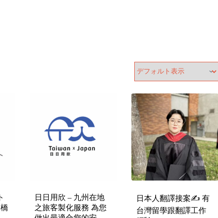
ト
日日用欣 – 九州在地
日本人翻譯接案✍️ 有
的橋
之旅客製化服務 為您
台灣留學跟翻譯工作
做出最適合您的安