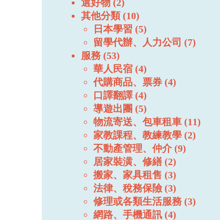
選好物
2
其他分類
10
日本學習
5
留學代辦、人力公司
7
服務
53
華人民宿
4
代購商品、票券
4
口譯翻譯
4
導遊出團
5
物流寄送、包車租車
11
家教課程、教練教學
2
不動產管理、仲介
9
居家裝潢、修繕
2
搬家、家具租售
3
法律、稅務保險
3
修理或各類生活服務
3
網路、手機通訊
4