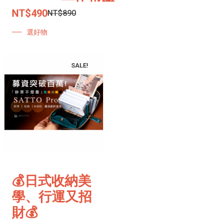
NT$
490
NT$
890
選好物
SALE!
💰日式收納美
學、行運又招
財💰