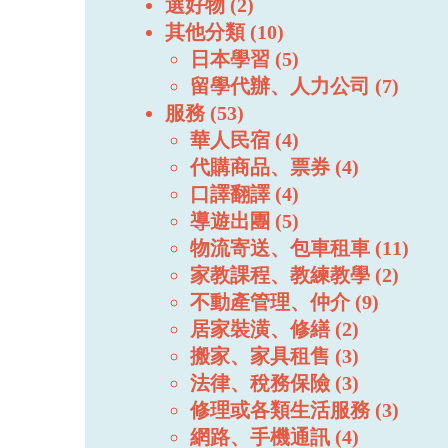
選好物
2
其他分類
10
日本學習
5
留學代辦、人力公司
7
服務
53
華人民宿
4
代購商品、票券
4
口譯翻譯
4
導遊出團
5
物流寄送、包車租車
11
家教課程、教練教學
2
不動產管理、仲介
9
居家裝潢、修繕
2
搬家、家具租售
3
法律、稅務保險
3
修理或各類生活服務
3
網路、手機通訊
4