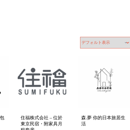
京包
住福株式会社 – 位於
森.夢 你的日本旅居生
東京民宿・附家具月
活
租套房