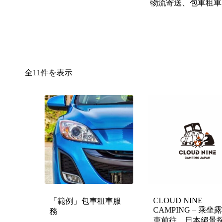
物流寄送、包車租車
全11件を表示
CLOUD NINE
「範例」包車租車服
CAMPING – 乘坐
務
車前往，日本絕景