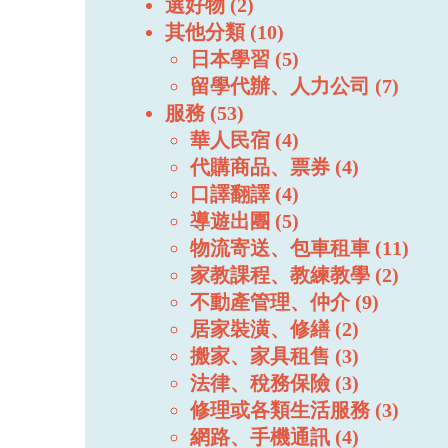
選好物
2
其他分類
10
日本學習
5
留學代辦、人力公司
7
服務
53
華人民宿
4
代購商品、票券
4
口譯翻譯
4
導遊出團
5
物流寄送、包車租車
11
家教課程、教練教學
2
不動產管理、仲介
9
居家裝潢、修繕
2
搬家、家具租售
3
法律、稅務保險
3
修理或各類生活服務
3
網路、手機通訊
4