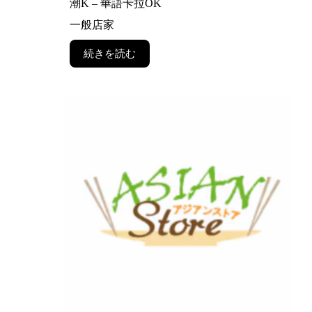
潮K – 華語卡拉OK
一般店家
続きを読む