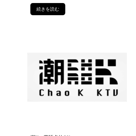
続きを読む