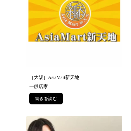
［大阪］AsiaMart新天地
一般店家
続きを読む