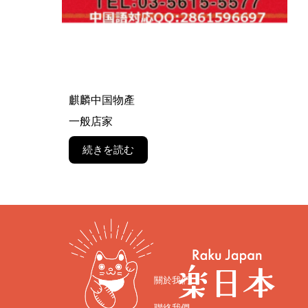
麒麟中国物產
一般店家
続きを読む
關於我們
聯絡我們