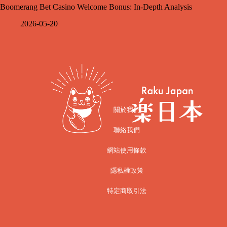
Boomerang Bet Casino Welcome Bonus: In-Depth Analysis
2026-05-20
關於我們
聯絡我們
網站使用條款
隱私權政策
特定商取引法