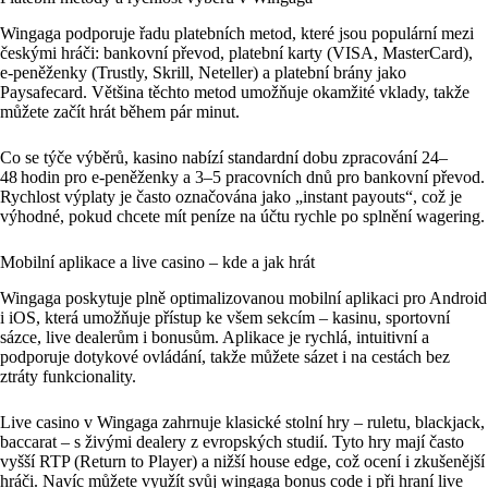
Wingaga podporuje řadu platebních metod, které jsou populární mezi
českými hráči: bankovní převod, platební karty (VISA, MasterCard),
e‑peněženky (Trustly, Skrill, Neteller) a platební brány jako
Paysafecard. Většina těchto metod umožňuje okamžité vklady, takže
můžete začít hrát během pár minut.
Co se týče výběrů, kasino nabízí standardní dobu zpracování 24–
48 hodin pro e‑peněženky a 3–5 pracovních dnů pro bankovní převod.
Rychlost výplaty je často označována jako „instant payouts“, což je
výhodné, pokud chcete mít peníze na účtu rychle po splnění wagering.
Mobilní aplikace a live casino – kde a jak hrát
Wingaga poskytuje plně optimalizovanou mobilní aplikaci pro Android
i iOS, která umožňuje přístup ke všem sekcím – kasinu, sportovní
sázce, live dealerům i bonusům. Aplikace je rychlá, intuitivní a
podporuje dotykové ovládání, takže můžete sázet i na cestách bez
ztráty funkcionality.
Live casino v Wingaga zahrnuje klasické stolní hry – ruletu, blackjack,
baccarat – s živými dealery z evropských studií. Tyto hry mají často
vyšší RTP (Return to Player) a nižší house edge, což ocení i zkušenější
hráči. Navíc můžete využít svůj wingaga bonus code i při hraní live