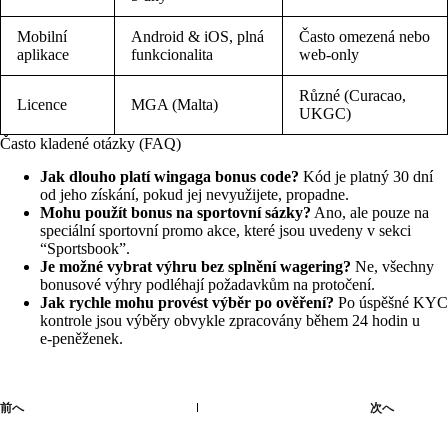
Mobilní
Android & iOS, plná
Často omezená nebo
aplikace
funkcionalita
web‑only
Různé (Curacao,
Licence
MGA (Malta)
UKGC)
Často kladené otázky (FAQ)
Jak dlouho platí wingaga bonus code?
Kód je platný 30 dní
od jeho získání, pokud jej nevyužijete, propadne.
Mohu použít bonus na sportovní sázky?
Ano, ale pouze na
speciální sportovní promo akce, které jsou uvedeny v sekci
“Sportsbook”.
Je možné vybrat výhru bez splnění wagering?
Ne, všechny
bonusové výhry podléhají požadavkům na protočení.
Jak rychle mohu provést výběr po ověření?
Po úspěšné KYC
kontrole jsou výběry obvykle zpracovány během 24 hodin u
e‑peněženek.
前へ
次へ