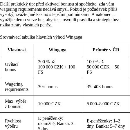
Další praktický tip: před aktivací bonusu si spočítejte, zda vám
wagering requirements nedává smysl. Pokud je požadavek příliš
vysoký, zvažte jiné kasino s lepšími podmínkami. A nakonec –
využijte demo verze her, abyste si osvojili pravidla a strategie bez
rizika ztráty vlastních peněz.
Srovnávací tabulka hlavních výhod Wingaga
Vlastnost
Wingaga
Průměr v ČR
200 % až
100 % až
Uvítací
100 000 CZK + 100
50 000 CZK + 50
bonus
FS
FS
Wagering
30× bonus
35–40× bonus
requirements
Max. výběr
10 000 CZK
5 000–8 000 CZK
z bonusu
E‑peněženky:
Rychlost
E‑peněženky: 1–2
okamžitě, Banka: 3–
výběru
dny, Banka: 5–7 dny
5 dny