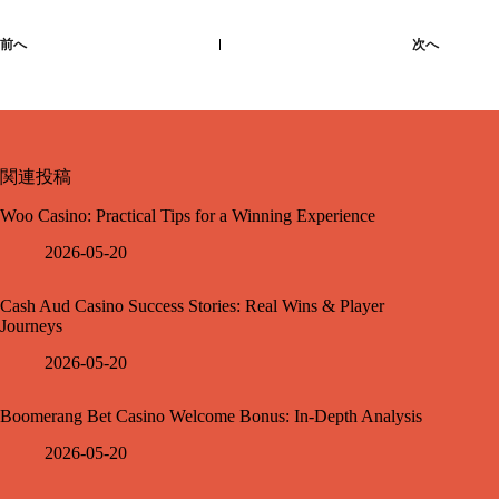
前へ
次へ
関連投稿
Woo Casino: Practical Tips for a Winning Experience
2026-05-20
Cash Aud Casino Success Stories: Real Wins & Player
Journeys
2026-05-20
Boomerang Bet Casino Welcome Bonus: In-Depth Analysis
2026-05-20