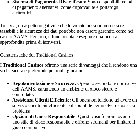
Sistema di Pagamento Diversificato:
Sono disponibili metodi
di pagamento alternativi, come criptovalute e portafogli
elettronici.
Tuttavia, un aspetto negativo è che le vincite possono non essere
tassabili e la sicurezza dei dati potrebbe non essere garantita come nei
casino AAMS. Pertanto, è fondamentale eseguire una ricerca
approfondita prima di iscriversi.
Caratteristiche dei Traditional Casinos
I
Traditional Casinos
offrono una serie di vantaggi che li rendono una
scelta sicura e preferibile per molti giocatori:
Regolamentazione e Sicurezza:
Operano secondo le normative
dell’AAMS, garantendo un ambiente di gioco sicuro e
controllato.
Assistenza Clienti Efficiente:
Gli operatori tendono ad avere un
servizio clienti più efficiente e disponibile per risolvere qualsiasi
problema.
Opzioni di Gioco Responsabile:
Questi casinò promuovono
uno stile di gioco responsabile e offrono strumenti per limitare il
gioco compulsivo.