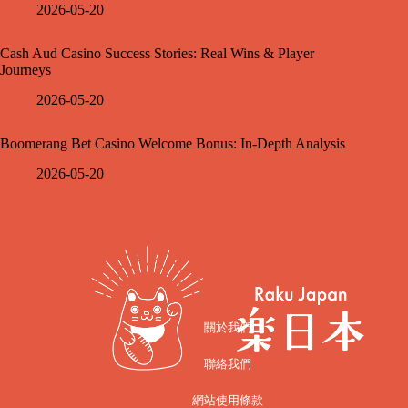
2026-05-20
Cash Aud Casino Success Stories: Real Wins & Player
Journeys
2026-05-20
Boomerang Bet Casino Welcome Bonus: In-Depth Analysis
2026-05-20
關於我們
聯絡我們
網站使用條款