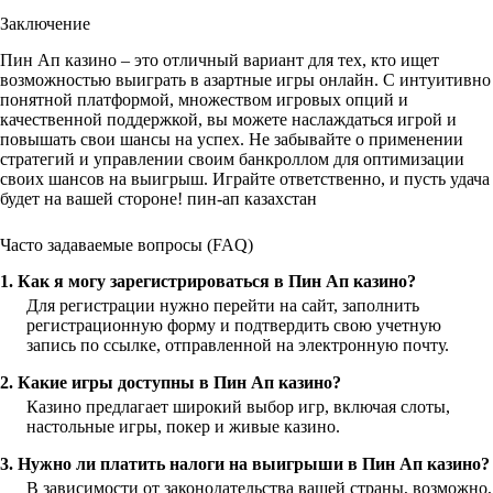
Заключение
Пин Ап казино – это отличный вариант для тех, кто ищет
возможностью выиграть в азартные игры онлайн. С интуитивно
понятной платформой, множеством игровых опций и
качественной поддержкой, вы можете наслаждаться игрой и
повышать свои шансы на успех. Не забывайте о применении
стратегий и управлении своим банкроллом для оптимизации
своих шансов на выигрыш. Играйте ответственно, и пусть удача
будет на вашей стороне!
пин-ап казахстан
Часто задаваемые вопросы (FAQ)
1. Как я могу зарегистрироваться в Пин Ап казино?
Для регистрации нужно перейти на сайт, заполнить
регистрационную форму и подтвердить свою учетную
запись по ссылке, отправленной на электронную почту.
2. Какие игры доступны в Пин Ап казино?
Казино предлагает широкий выбор игр, включая слоты,
настольные игры, покер и живые казино.
3. Нужно ли платить налоги на выигрыши в Пин Ап казино?
В зависимости от законодательства вашей страны, возможно,