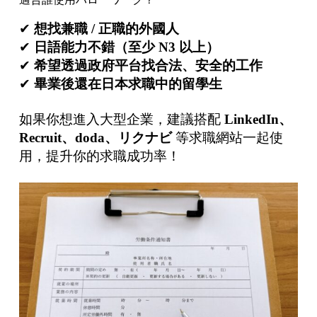
✔
想找兼職
/
正職的外國人
✔
日語能力不錯（至少
N3
以上）
✔
希望透過政府平台找合法、安全的工作
✔
畢業後還在日本求職中的留學生
如果你想進入大型企業，建議搭配
LinkedIn、
Recruit、doda、リクナビ
等求職網站一起使
用，提升你的求職成功率！