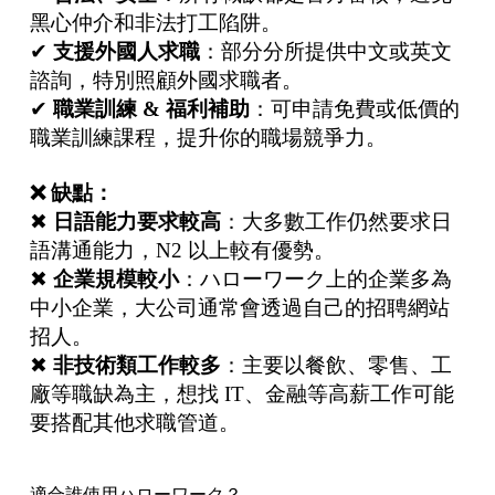
黑心仲介和非法打工陷阱。
✔
支援外國人求職
：部分分所提供中文或英文
諮詢，特別照顧外國求職者。
✔
職業訓練
&
福利補助
：可申請免費或低價的
職業訓練課程，提升你的職場競爭力。
❌
缺點：
✖
日語能力要求較高
：大多數工作仍然要求日
語溝通能力，N2 以上較有優勢。
✖
企業規模較小
：ハローワーク上的企業多為
中小企業，大公司通常會透過自己的招聘網站
招人。
✖
非技術類工作較多
：主要以餐飲、零售、工
廠等職缺為主，想找 IT、金融等高薪工作可能
要搭配其他求職管道。
適合誰使用ハローワーク？