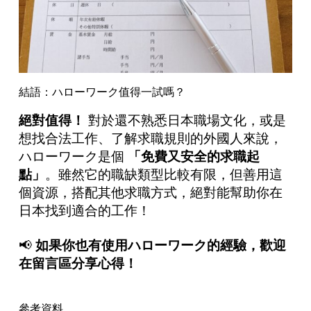
結語：ハローワーク值得一試嗎？
絕對
值
得！
對於還不熟悉日本職場文化，或是
想找合法工作、了解求職規則的外國人來說，
ハローワーク是個
「免費又安全的求職起
點」
。雖然它的職缺類型比較有限，但善用這
個資源，搭配其他求職方式，絕對能幫助你在
日本找到適合的工作！
📢
如果你也有使用ハローワーク的經驗，歡迎
在留言區分享心得！
參考資料