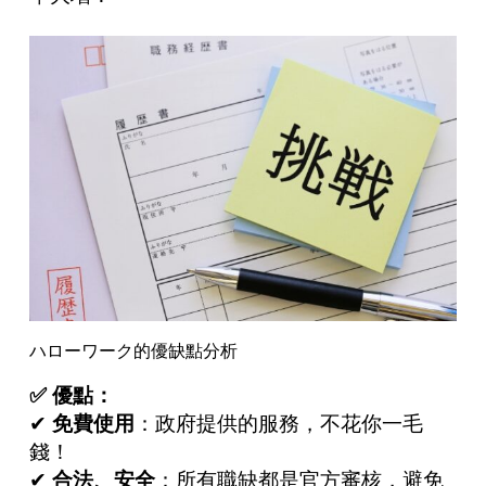
ハローワーク的優缺點分析
✅
優點：
✔
免費使用
：政府提供的服務，不花你一毛
錢！
✔
合法、安全
：所有職缺都是官方審核，避免