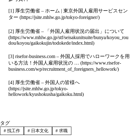
[1] 厚生労働省 – ホーム | 東京外国人雇用サービスセン
ター (
https://jsite.mhlw.go.jp/tokyo-foreigner/
)
[2] 厚生労働省 – 「外国人雇用状況の届出」について
(
https://www.mhlw.go.jp/stf/seisakunitsuite/bunya/koyou_rou
dou/koyou/gaikokujin/todokede/index.html
)
[3] risefor-business.com – 外国人採用でハローワークを用
いる方法！外国人雇用状況の … (
https://www.risefor-
business.com/wp/recruitment_of_foreigners_hellowork/
)
[4] 厚生労働省 – 外国人の皆様へ
(
https://jsite.mhlw.go.jp/tokyo-
hellowork/kyushokusha/gaikoku.html
)
タグ
#
找工作
#
日本文化
#
求職