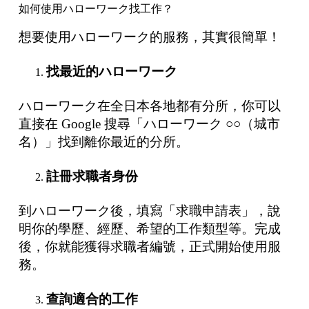
如何使用ハローワーク找工作？
想要使用ハローワーク的服務，其實很簡單！
找最近的ハローワーク
ハローワーク在全日本各地都有分所，你可以
直接在 Google 搜尋「ハローワーク ○○（城市
名）」找到離你最近的分所。
註冊求職者身份
到ハローワーク後，填寫「求職申請表」，說
明你的學歷、經歷、希望的工作類型等。完成
後，你就能獲得求職者編號，正式開始使用服
務。
查
詢適合的工作