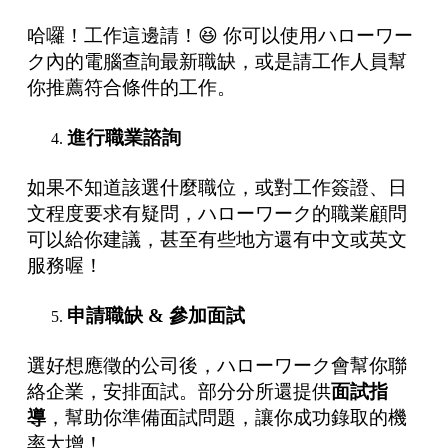
哈囉！工作這邊請！😆 你可以使用ハローワー
ク內的電腦查詢最新職缺，或是請工作人員幫
你推薦符合條件的工作。
進行職業諮詢
如果不知道該選什麼職位，或對工作簽證、日
文程度要求有疑問，ハローワーク的職業顧問
可以給你建議，甚至有些地方還有中文或英文
服務喔！
申請職缺 & 參加面試
選好想應徵的公司後，ハローワーク會幫你聯
絡企業，安排面試。部分分所還提供
面試指
導
，幫助你準備面試問題，讓你成功錄取的機
率大增！