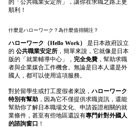
的「公共職業安定所」，讓你在求職之路上更
順利！
什麼是ハローワーク？為什麼值得關注？
ハローワーク（Hello Work）
是日本政府設立
的
公共職業安定所
，簡單來說，它就像是日本
版的「就業輔導中心」，
完全免費
，幫助求職
者與企業媒合工作機會。無論是日本人還是外
國人，都可以使用這項服務。
對於留學生或打工度假者來說，
ハローワーク
特別有幫助
，因為它不僅提供求職資訊，還能
幫助你了解日本職場文化、申請簽證相關的就
業條件，甚至有些地區還設有
專門針對外國人
的諮詢窗口
！