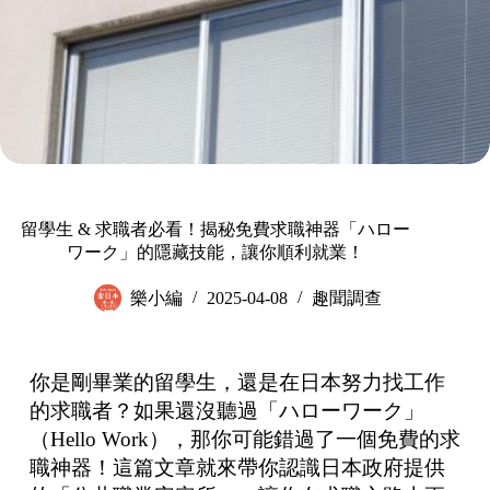
留學生 & 求職者必看！揭秘免費求職神器「ハロー
ワーク」的隱藏技能，讓你順利就業！
樂小編
2025-04-08
趣聞調查
你是剛畢業的留學生，還是在日本努力找工作
的求職者？如果還沒聽過「ハローワーク」
（Hello Work），那你可能錯過了一個免費的求
職神器！這篇文章就來帶你認識日本政府提供