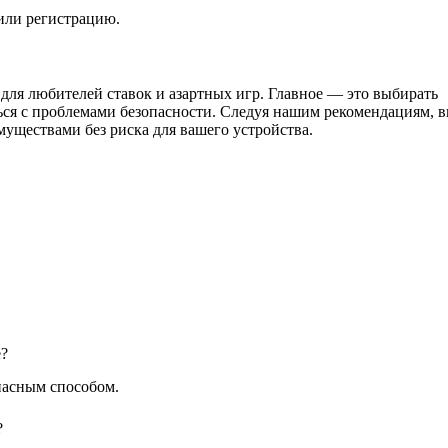
или регистрацию.
ля любителей ставок и азартных игр. Главное — это выбирать
ться с проблемами безопасности. Следуя нашим рекомендациям, 
уществами без риска для вашего устройства.
e?
пасным способом.
?