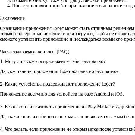
Нажмите кнопку “Скачать” для установки приложения.
После установки откройте приложение и выполните вход 
Заключение
Скачивание приложения 1хбет может стать отличным решением д
только проверенные источники для загрузки, чтобы не столкну
сможете установить приложение и наслаждаться всеми его преим
Часто задаваемые вопросы (FAQ)
1. Могу ли я скачать приложение 1хбет бесплатно?
Да, скачивание приложения 1хбет абсолютно бесплатное.
2. Какие устройства поддерживают приложение 1хбет?
Приложение доступно для устройств на базе Android и iOS.
3. Безопасно ли скачивать приложение из Play Market и App Stor
Да, скачивание из официальных магазинов является самым безо
4. Что делать, если приложение не открывается после установки