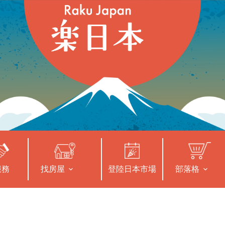
服務
找房屋
登陸日本市場
部落格