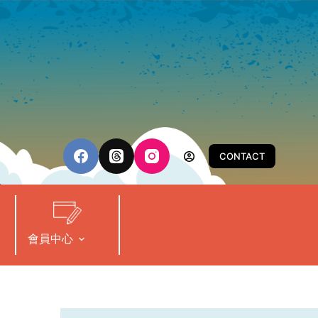
CONTACT
會員中心