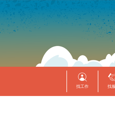
找工作
找