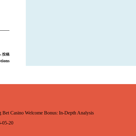
へ
投稿
tions
 Bet Casino Welcome Bonus: In-Depth Analysis
-05-20