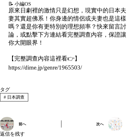
📝 小編OS
原來日劇裡的激情只是幻想，現實中的日本夫
妻其實超佛系！你身邊的情侶或夫妻也是這樣
嗎？還是你有更特別的理想頻率？快來留言討
論，或點擊下方連結看完整調查內容，保證讓
你大開眼界！
【完整調查內容這裡看👉】
https://dime.jp/genre/1965503/
タグ
#
日本調查
前へ
次へ
返信を残す