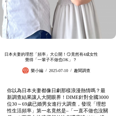
日本夫妻的理想「頻率」大公開！😏竟然有4成女性
覺得「一輩子不做也OK」？
樂小編
2025-07-10
趣聞調查
你以為日本夫妻都像日劇那樣浪漫熱情嗎？最
新調查結果讓人大開眼界！DIME針對全國3000
位30～69歲已婚男女進行大調查，發現「理想
性生活頻率」第一名竟然是–「一直不做也沒關