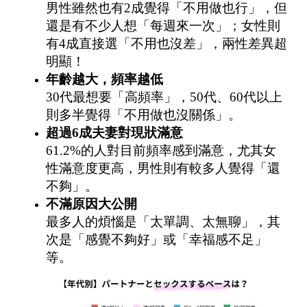
男性雖然也有2成覺得「不用做也行」，但
還是有不少人想「每週來一次」；女性則
有4成直接選「不用也沒差」，兩性差異超
明顯！
年齡越大，頻率越低
30代最想要「高頻率」，50代、60代以上
則多半覺得「不用做也沒關係」。
超過
6
成夫妻對現狀滿意
61.2%的人對目前頻率感到滿意，尤其女
性滿意度更高，男性則有較多人覺得「還
不夠」。
不滿原因大公開
最多人的煩惱是「太單調、太無聊」，其
次是「感覺不夠好」或「幸福感不足」
等。