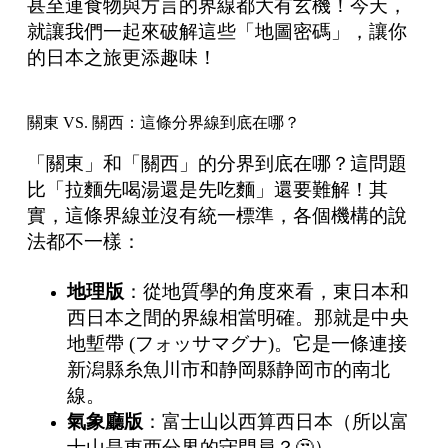
甚至連食物與方言的界線都大有玄機！今天，
就讓我們一起來破解這些「地圖密碼」，讓你
的日本之旅更添趣味！
關東 VS. 關西：這條分界線到底在哪？
「關東」和「關西」的分界到底在哪？這問題
比「拉麵先喝湯還是先吃麵」還要難解！其
實，這條界線並沒有統一標準，各個機構的說
法都不一樣：
地理版
：從地質學的角度來看，東日本和
西日本之間的界線相當明確。那就是中央
地塹帶 (フォッサマグナ)。它是一條連接
新潟縣糸魚川市和静岡縣静岡市的南北
線。
氣象廳版
：富士山以西算西日本（所以富
士山是東西分界的守門員？🤔）