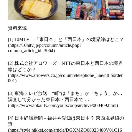
資料來源
[1] 10MTV – 「東日本」と「西日本」の境界線はどこ？
(
https://10mtv.jp/pc/column/article.php?
column_article_id=3064
)
[2] 株式会社アロワーズ – NTTの東日本と西日本の境界
線はどこか？
(
https://www.arrowers.co.jp/column/telephone_line/ntt-border-
001
)
[3] 東海テレビ放送 – “町”は「まち」か「ちょう」か…
調査して分かった東日本・西日本で …
(
https://www.tokai-tv.com/yourscoop/archive/000469.html
)
[4] 日本経済新聞 – 福井や愛知は東日本？ 東西境界線の
謎
(
https://style.nikkei.com/article/DGXMZO08023480V01C16