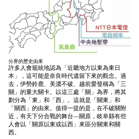
分界的歷史由來
許多人會籠統地認為「近畿地方以東為東日
本」，這可能是奈良時代遺留下來的觀念。過
去，伊勢鈴鹿、美濃不破、越前愛發稱為「三
關」的重大關卡。以這三處「關」為界，將其
劃分為「東」和「西」。這就是「關東」和
「關西」的由來。值得一提的是，在不破關附
近，有天下分合戰的舞台—關原，岐阜縣有些
人會以「關原以東或以西」來區分關東和關
西。