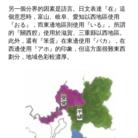
另一個分界的因素是語言。日文表達『在』這
個意思時，富山、岐阜、愛知以西地區使用
『おる』，而東邊地區則使用『いる』。所謂
的『關西腔』使用於滋賀、三重縣以西地區。
此外，還有『笨蛋』在東邊使用『バカ』，在
西邊使用『アホ』的印象，但這方面很難東西
劃分，地域色彩較濃厚。