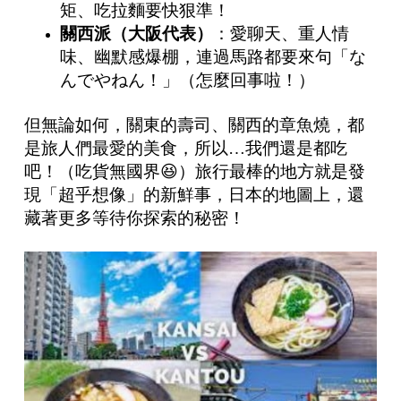
矩、吃拉麵要快狠準！
關西派（大阪代表）
：愛聊天、重人情
味、幽默感爆棚，連過馬路都要來句「な
んでやねん！」（怎麼回事啦！）
但無論如何，關東的壽司、關西的章魚燒，都
是旅人們最愛的美食，所以…我們還是都吃
吧！（吃貨無國界😆）
旅行最棒的地方就是發
現「超乎想像」的新鮮事，日本的地圖上，還
藏著更多等待你探索的秘密！