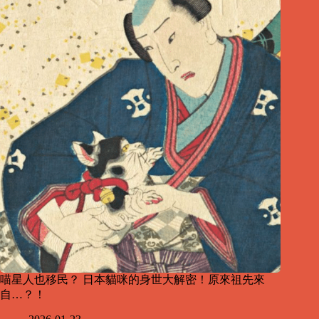
喵星人也移民？ 日本貓咪的身世大解密！原來祖先來
自…？！