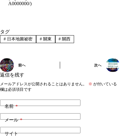
A0000000/
)
タグ
#
日本地圖祕密
#
關東
#
關西
前へ
次へ
返信を残す
メールアドレスが公開されることはありません。
※
が付いている
欄は必須項目です
名前
*
メール
*
サイト