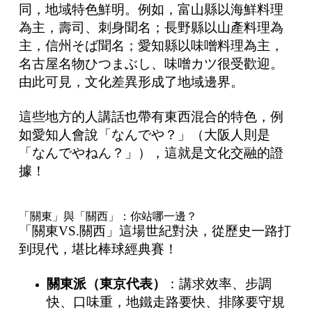
同，地域特色鮮明。例如，富山縣以海鮮料理
為主，壽司、刺身聞名；長野縣以山產料理為
主，信州そば聞名；愛知縣以味噌料理為主，
名古屋名物ひつまぶし、味噌カツ很受歡迎。
由此可見，文化差異形成了地域邊界。
這些地方的人講話也帶有東西混合的特色，例
如愛知人會說「なんでや？」（大阪人則是
「なんでやねん？」），這就是文化交融的證
據！
「關東」與「關西」：你站哪一邊？
「關東VS.關西」這場世紀對決，從歷史一路打
到現代，堪比棒球經典賽！
關東派（東京代表）
：講求效率、步調
快、口味重，地鐵走路要快、排隊要守規