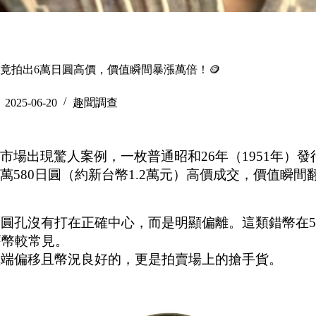
竟拍出6萬日圓高價，價值瞬間暴漲萬倍！🪙
2025-06-20
趣聞調查
市場出現驚人案例，一枚普通昭和26年（1951年）發
580日圓（約新台幣1.2萬元）高價成交，價值瞬間
圓孔沒有打在正確中心，而是明顯偏離。這類錯幣在5
舊幣較常見。
極端偏移且幣況良好的，更是拍賣場上的搶手貨。