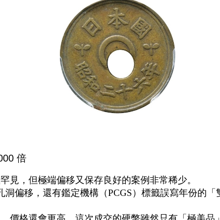
00 倍
極罕見，但極端偏移又保存良好的案例非常稀少。
孔洞偏移，還有鑑定機構（PCGS）標籤誤寫年份的「
品，價格還會更高。這次成交的硬幣雖然只有「極美品