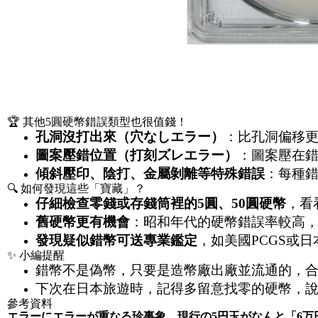
🏆 其他5圓硬幣錯誤類型也很值錢！
孔洞沒打出來（穴なしエラー）
：比孔洞偏移
圖案壓錯位置（打刻ズレエラー）
：圖案壓在
傾斜壓印、陰打、金屬剝離等特殊錯誤
：每種
🔍 如何發現這些「寶藏」？
仔細檢查零錢或存錢筒裡的
5
圓、
50
圓硬幣
，看
舊硬幣更有機會
：昭和年代的硬幣錯誤率較高
發現疑似錯幣可送專業鑑定
，如美國PCGS或
✨ 小編提醒
錯幣不是偽幣，只要是造幣廠出廠並流通的，
下次在日本旅遊時，記得多留意找零的硬幣，說
參考資料
エラーにエラーが重なる珍事象…現行の
5
円玉がなんと「
6
万