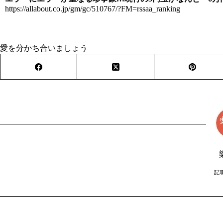
https://allabout.co.jp/gm/gc/510767/?FM=rssaa_ranking
愛を分かち合いましょう
記事