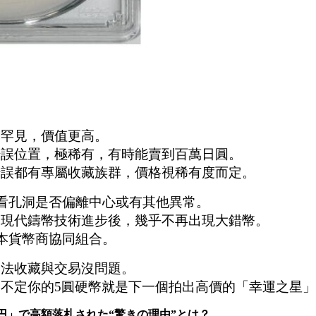
更罕見，價值更高。
錯誤位置，極稀有，有時能賣到百萬日圓。
錯誤都有專屬收藏族群，價格視稀有度而定。
看孔洞是否偏離中心或有其他異常。
，現代鑄幣技術進步後，幾乎不再出現大錯幣。
日本貨幣商協同組合。
合法收藏與交易沒問題。
不定你的5圓硬幣就是下一個拍出高價的「幸運之星
円」で高額落札された“驚きの理由”とは？