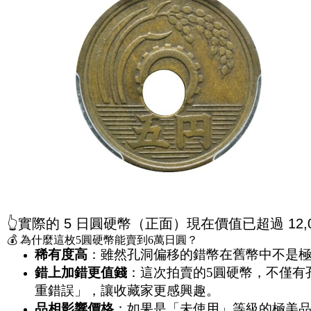
👆
實際的 5 日圓硬幣（正面）現在價值已超過 12,0
💰 為什麼這枚5圓硬幣能賣到6萬日圓？
稀有度高
：雖然孔洞偏移的錯幣在舊幣中不是
錯上加錯更值錢
：這次拍賣的5圓硬幣，不僅有
重錯誤」，讓收藏家更感興趣。
品相影響價格
：如果是「未使用」等級的極美