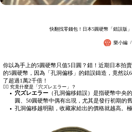
快翻找零錢包！日本5圓硬幣「錯誤版」
樂小編
你以為手上的5圓硬幣只值5日圓？錯！近期日本拍賣
的5圓硬幣，因為「孔洞偏移」的錯誤鑄造，竟然以6萬
了超過1萬2千倍！
🕵️‍♂️ 究竟什麼是「穴ズレエラー」？
穴ズレエラー
（孔洞偏移錯誤）是指硬幣中央的
圓、50圓硬幣中偶有出現，尤其是發行初期的
孔洞偏移越明顯，收藏家給出的價格就越高。