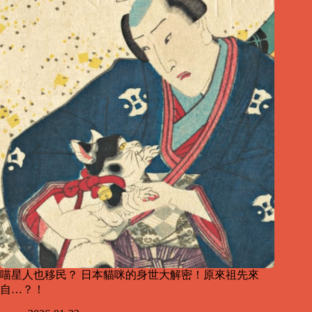
喵星人也移民？ 日本貓咪的身世大解密！原來祖先來
自…？！