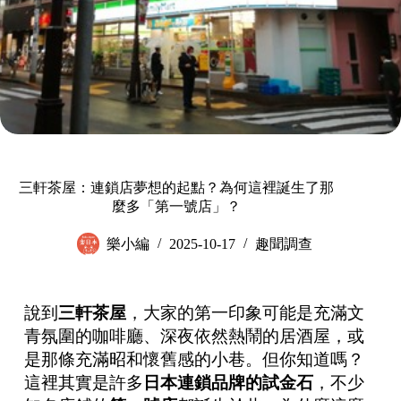
三軒茶屋：連鎖店夢想的起點？為何這裡誕生了那
麼多「第一號店」？
樂小編
2025-10-17
趣聞調查
說到
三軒茶屋
，大家的第一印象可能是充滿文
青氛圍的咖啡廳、深夜依然熱鬧的居酒屋，或
是那條充滿昭和懷舊感的小巷。但你知道嗎？
這裡其實是許多
日本連鎖品牌的試金石
，不少