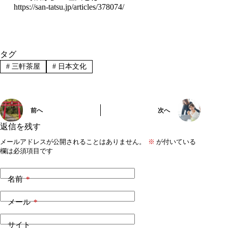
https://san-tatsu.jp/articles/378074/
タグ
#
三軒茶屋
#
日本文化
前へ
次へ
返信を残す
メールアドレスが公開されることはありません。
※
が付いている
欄は必須項目です
名前
*
メール
*
サイト