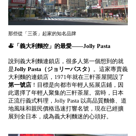
那些從「三茶」起家的知名品牌
🍝
「義大利麵控」的最愛
——Jolly Pasta
說到義大利麵連鎖店，很多人第一個想到的就
是
Jolly Pasta
（ジョリーパスタ）
。這家專賣義
大利麵的連鎖店，1971年就在三軒茶屋開設了
第一號店
！目標是向都市年輕人拓展店鋪，因
此選擇了年輕人聚集的三軒茶屋。當時，日本
正流行義式料理，Jolly Pasta 以高品質麵條、道
地風味和親民價格迅速打響名號，現在已經擴
展到全日本，成為義大利麵迷的心頭好。