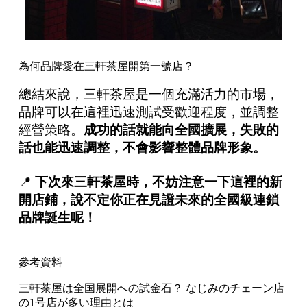
為何品牌愛在三軒茶屋開第一號店？
總結來說，三軒茶屋是一個充滿活力的市場，
品牌可以在這裡迅速測試受歡迎程度，並調整
經營策略。
成功的話就能向全國擴展，失敗的
話也能迅速調整，不會影響整體品牌形象。
📍
下次來三軒茶屋時，不妨注意一下這裡的新
開店鋪，說不定你正在見證未來的全國級連鎖
品牌誕生呢！
參考資料
三軒茶屋は全国展開への試金石？ なじみのチェーン店
の1号店が多い理由とは