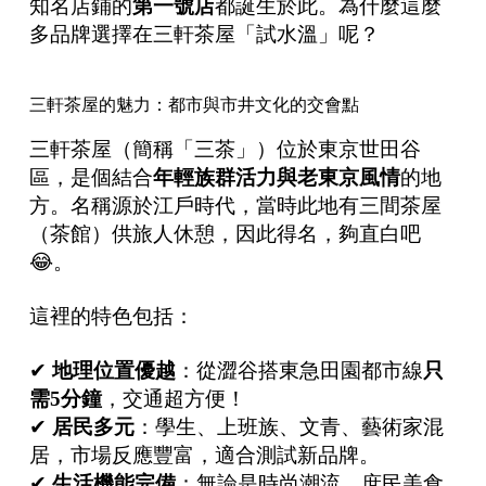
知名店鋪的
第一號店
都誕生於此。為什麼這麼
多品牌選擇在三軒茶屋「試水溫」呢？
三軒茶屋的魅力：都市與市井文化的交會點
三軒茶屋（簡稱「三茶」）位於東京世田谷
區，是個結合
年輕族群活力與老東京風情
的地
方。名稱源於江戶時代，當時此地有三間茶屋
（茶館）供旅人休憩，因此得名，夠直白吧
😂。
這裡的特色包括：
✔
地理位置優越
：從澀谷搭東急田園都市線
只
需
5
分鐘
，交通超方便！
✔
居民多元
：學生、上班族、文青、藝術家混
居，市場反應豐富，適合測試新品牌。
✔
生活機能完備
：無論是時尚潮流、庶民美食