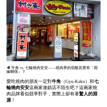
🥩 牛角 vs. 七輪燒肉安安——燒肉界的宿敵其實有「因
緣關係」？
愛吃燒肉的朋友一定對
牛角
（Gyu-Kaku）和
七
輪燒肉安安
這兩家連鎖店不陌生吧？這兩家燒
肉品牌看似競爭對手，實際上卻有著
驚人的淵
源
！