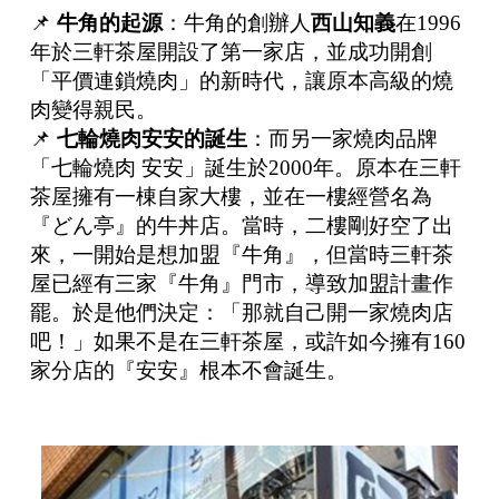
📌
牛角的起源
：牛角的創辦人
西山知義
在1996
年於三軒茶屋開設了第一家店，並成功開創
「平價連鎖燒肉」的新時代，讓原本高級的燒
肉變得親民。
📌
七輪燒肉安安的誕生
：而另一家燒肉品牌
「七輪燒肉 安安」誕生於2000年。原本在三軒
茶屋擁有一棟自家大樓，並在一樓經營名為
『どん亭』的牛丼店。當時，二樓剛好空了出
來，一開始是想加盟『牛角』，但當時三軒茶
屋已經有三家『牛角』門市，導致加盟計畫作
罷。於是他們決定：「那就自己開一家燒肉店
吧！」如果不是在三軒茶屋，或許如今擁有160
家分店的『安安』根本不會誕生。