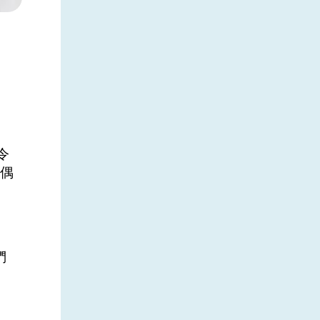
令
擇偶
們