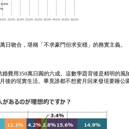
460萬日吻合，堪稱「不求豪門但求安穩」的務實主義。
均結婚費用350萬日圓的六成。這數學題背後是精明的風
月後的現實生活。畢竟誰都不想蜜月回來發現要睡公