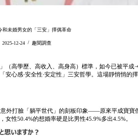
令和未婚男女的「三安」擇偶革命
2025-12-24
趣聞調查
」（高學歷、高收入、高身高）標準，如今已被平成·
「安心感·安全性·安定性」三安哲學。這場靜悄悄的
這數字意外打臉「躺平世代」的刻板印象——原來平成寶寶
50.4%的想婚率硬是比男性45.9%多出4.5%。