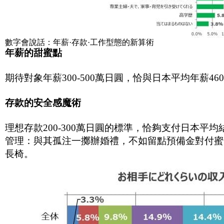
數字會說話：年薪·存款·工作型態的新算術
年薪的甜蜜點
期待對象年薪300-500萬日圓，恰與日本平均年薪
存款的安全感魔術
理想存款200-300萬日圓的標準，恰夠支付日本平
管理：與其孤注一擲辦婚禮，不如留點預備金對付蜜
長椅。