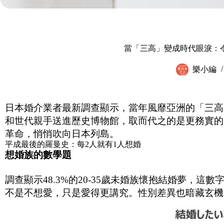
當「三高」變成時代眼淚：
樂小編
日本婚介業者最新調查顯示，當年風靡亞洲的「三高
和世代親手送進歷史博物館，取而代之的是更務實的
革命，悄悄吹向日本列島。
平成最後的羅曼史：每2人就有1人想婚
想婚族的數學題
調查顯示48.3%的20-35歲未婚族懷抱結婚夢，
不是不想愛，只是愛得更講究。性別差異也暗藏玄機，女性