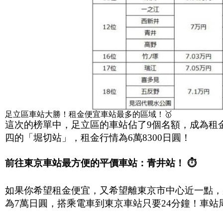
足立區車站大勝！租金便宜車站最多的區域！🥇
這次的榜單中，足立區的車站佔了9個名額，成為租
四的「堀切站」，租金行情為6萬8300日圓！
前往東京車站最方便的平價車站：青井站！
⏱️
如果你希望租金便宜，又希望離東京市中心近一點，
為7萬日圓，搭乘電車到東京車站只要24分鐘！車