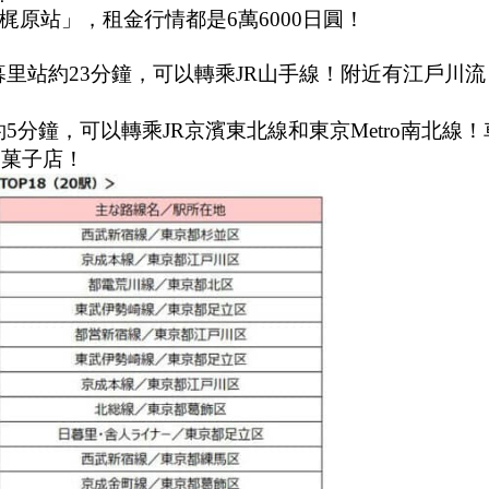
原站」，租金行情都是6萬6000日圓！
里站約23分鐘，可以轉乘JR山手線！附近有江戶川流
分鐘，可以轉乘JR京濱東北線和東京Metro南北線！
和菓子店！