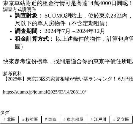
東京車站附近的租金行情可是高達14萬4000日圓
調查方式說明📝
調查對象：
SUUMO網站上，位於東京23區內
尺以下的單人房物件（不含定期租賃）
調查期間：
2024年7月～2024年12月
租金計算方式：
以上述條件的物件，計算包含管
圓）
快來參考這份榜單，找到最適合你的東京平價住所吧！
參考資料
【2025年】東京23区の家賃相場が安い駅ランキング！ 6
https://suumo.jp/journal/2025/03/14/208110/
タグ
#
北區
#
杉並區
#
東京
#
東京租屋
#
江戶川
#
足立區