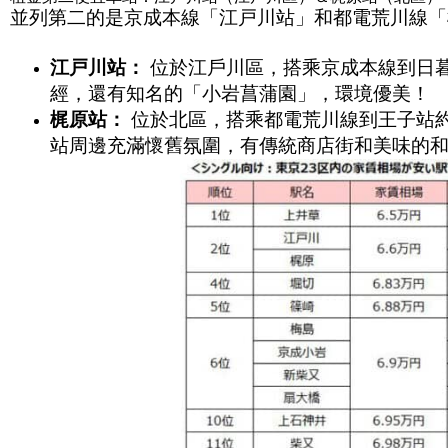
並列第二的是京成本線「江戸川站」和都電荒川線「梶
江戸川站：
位於江戶川區，搭乘京成本線到日暮
經，還有知名的「小岩菖蒲園」，環境優美！
梶原站：
位於北區，搭乘都電荒川線到王子站約5
站周邊充滿懷舊氛圍，有傳統商店街和美味的