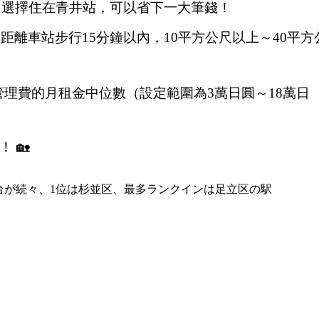
呢！選擇住在青井站，可以省下一大筆錢！
，距離車站步行15分鐘以內，10平方公尺以上～40平方
理費的月租金中位數（設定範圍為3萬日圓～18萬日
 🏡
万円台が続々、1位は杉並区、最多ランクインは足立区の駅