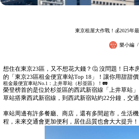
東京租屋大作戰！💰2025年最
樂小編
想住在東京23區，又不想花大錢？🤔 沒問題！日本房地
的「東京23區租金便宜車站Top 18」！讓你用甜
租金最便宜車站No.1：上井草站（杉並區）！🚃
榮登榜首的是位於杉並區的西武新宿線「上井草站」！這
草站搭乘西武新宿線，到西武新宿站約22分鐘，交
車站周邊有許多餐廳、商店，還有多間超市，生活機
程，未來交通會更加便利，居住品質也會大大提升！