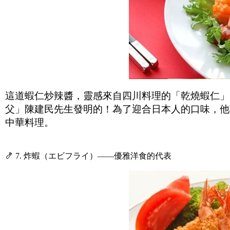
這道蝦仁炒辣醬，靈感來自四川料理的「乾燒蝦仁」
父」陳建民先生發明的！為了迎合日本人的口味，他
中華料理。
🍤 7. 炸蝦（エビフライ）——優雅洋食的代表