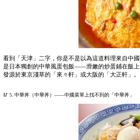
看到「天津」二字，你是不是以為這道料理來自中國
是日本獨創的中華風蛋包飯——滑嫩的炒蛋鋪在飯上
發源於東京淺草的「來々軒」或大阪的「大正軒」。
🥢 5. 中華丼（中華丼）——中國菜單上找不到的「中華丼」