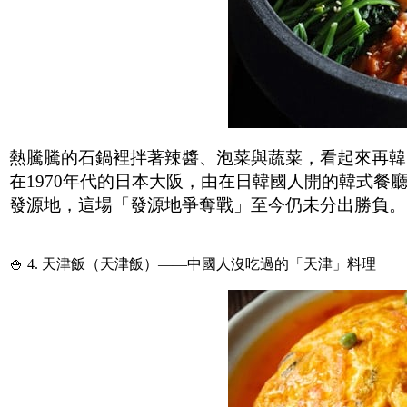
熱騰騰的石鍋裡拌著辣醬、泡菜與蔬菜，看起來再韓
在1970年代的日本大阪，由在日韓國人開的韓式
發源地，這場「發源地爭奪戰」至今仍未分出勝負。
🍚 4. 天津飯（天津飯）——中國人沒吃過的「天津」料理