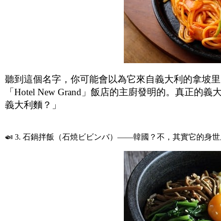
聽到這個名字，你可能會以為它來自義大利的拿坡里
「Hotel New Grand」飯店的主廚發明的。
義大利麵？」
🍛 3. 石鍋拌飯（石焼ビビンバ）——韓國？不，其實它的身