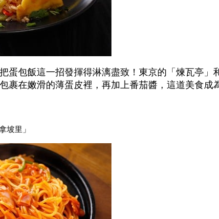
把蛋包飯這一招發揮得淋漓盡致！東京的「煉瓦亭」
包裹在嫩滑的薄蛋皮裡，再加上番茄醬，這道美食成
「拿坡里」