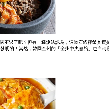
國不過了吧？但有一種說法認為，這道石鍋拌飯其實
餐廳發明的！當然，韓國全州的「全州中央會館」也自稱