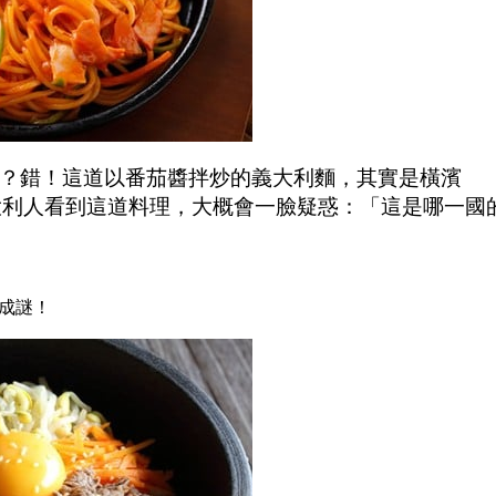
？錯！這道以番茄醬拌炒的義大利麵，其實是橫濱
真正的義大利人看到這道料理，大概會一臉疑惑：「這是哪一國
世成謎！