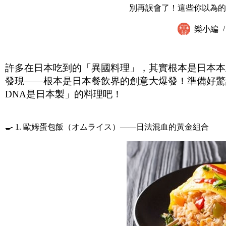
別再誤會了！這些你以為的
樂小編
許多在日本吃到的「異國料理」，其實根本是日本本
發現——根本是日本餐飲界的創意大爆發！準備好驚
DNA是日本製」的料理吧！
🍳 1. 歐姆蛋包飯（オムライス）——日法混血的黃金組合