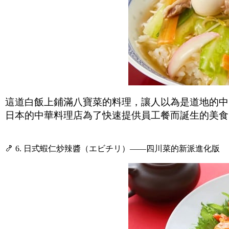
這道白飯上鋪滿八寶菜的料理，讓人以為是道地的中
日本的中華料理店為了快速提供員工餐而誕生的美食
🍤 6. 日式蝦仁炒辣醬（エビチリ）——四川菜的新派進化版