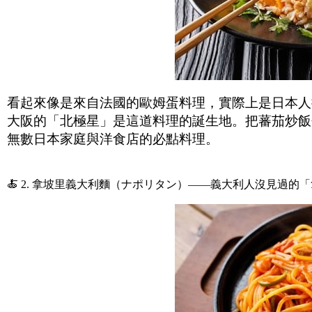
看起來像是來自法國的歐姆蛋料理，實際上是日本人
大阪的「北極星」是這道料理的誕生地。把蕃茄炒飯
無數日本家庭與洋食店的必點料理。
🍝 2. 拿坡里義大利麵（ナポリタン）——義大利人沒見過的