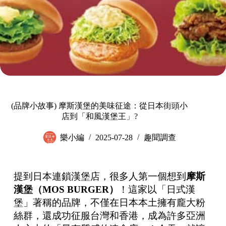
(品牌小故事) 摩斯漢堡的美味征途：從日本街頭小
店到「和風漢堡王」?
樂小編
2025-07-28
趣聞調查
提到日本連鎖漢堡店，很多人第一個想到
摩斯
漢堡（
MOS BURGER
）
！這家以「日式漢
堡」著稱的品牌，不僅在日本本土擁有龐大粉
絲群，還成功征服台灣和香港，成為許多亞洲