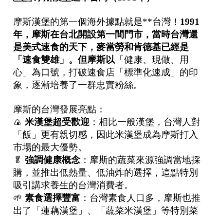
摩斯漢堡的第一個海外據點就是**台灣！
1991
年，摩斯在台北開設第一間門市，當時台灣還
是美式速食的天下，麥當勞和肯德基已經是
「速食雙雄」。但摩斯以
「健康、現做、用
心」為口號，打破速食店「標準化速成」的印
象，逐漸培養了一群忠實粉絲。
摩斯的台灣發展亮點：
🍙
米漢堡超受歡迎
：相比一般漢堡，台灣人對
「飯」更有親切感，因此米漢堡成為摩斯打入
市場的最大優勢。
🥬
強調健康概念
：摩斯的蔬菜來源強調當地採
購，並推出低熱量、低油炸的選擇，這點特別
吸引講求養生的台灣消費者。
🌱
素食選擇豐富
：台灣素食人口多，摩斯也推
出了「蓮藕漢堡」、「蔬菜米漢堡」等特別菜