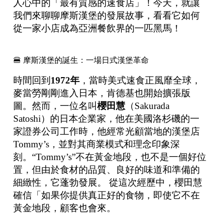
人心中的「最有質感的速食店」！今天，就讓
我們來聊聊摩斯漢堡的發展故事，看看它如何
從一家小店成為亞洲餐飲界的一匹黑馬！
🍔 摩斯漢堡的誕生：一場日式漢堡革命
時間回到
1972
年
，當時美式速食正風靡全球，
麥當勞剛剛進入日本，肯德基也開始擴張版
圖。然而，一位名叫
櫻田慧
（Sakurada
Satoshi）的日本企業家，他在美國洛杉磯的一
家證券公司工作時，他經常光顧當地的漢堡店
Tommy’s，並對其商業模式和理念印象深
刻。“Tommy’s”不在黃金地段，也不是一個好位
置，但由於食材的品質、良好的味道和準備的
細緻性，它蓬勃發展。 從這次經歷中，櫻田慧
確信「如果你提供真正好的食物，即使它不在
黃金地段，顧客也會來。