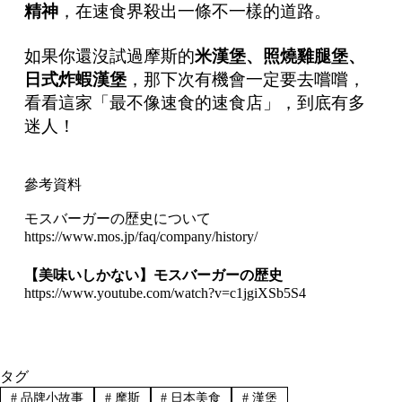
精神
，在速食界殺出一條不一樣的道路。
如果你還沒試過摩斯的
米漢堡、照燒雞腿堡、
日式炸蝦漢堡
，那下次有機會一定要去嚐嚐，
看看這家「最不像速食的速食店」，到底有多
迷人！
參考資料
モスバーガーの歴史について
https://www.mos.jp/faq/company/history/
【美味いしかない】モスバーガーの歴史
https://www.youtube.com/watch?v=c1jgiXSb5S4
タグ
#
品牌小故事
#
摩斯
#
日本美食
#
漢堡