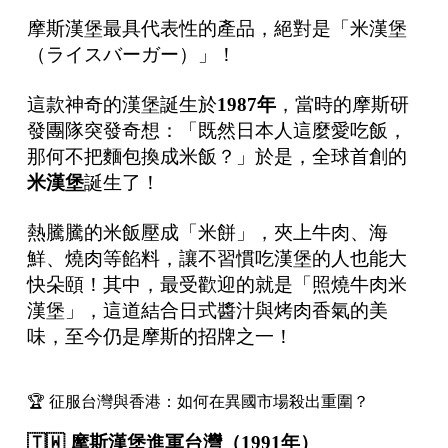
摩斯漢堡最具代表性的產品，絕對是「米漢堡
（ライスバーガー）」！
這款神奇的漢堡誕生於
1987
年
，當時的摩斯研
發團隊突發奇想：「既然日本人這麼愛吃飯，
那何不把麵包換成米飯？」於是，全球首創的
米漢堡
誕生了！
熱騰騰的米飯壓成「米餅」，夾上牛肉、海
鮮、燒肉等餡料，讓不習慣吃漢堡的人也能大
快朵頤！其中，最受歡迎的就是「照燒牛肉米
漢堡」，這道結合日式醬汁與烤肉香氣的美
味，至今仍是摩斯的招牌之一！
🏆 征服台灣與香港：如何在異國市場殺出重圍？
🇹🇼
摩斯漢堡進軍台灣（
1991
年）