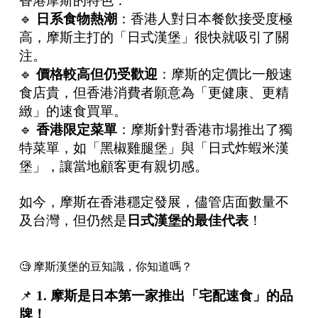
香港摩斯的特色：
🔹
日系食物熱潮
：香港人對日本餐飲接受度極
高，摩斯主打的「日式漢堡」很快就吸引了關
注。
🔹
價格較高但仍受歡迎
：摩斯的定價比一般速
食店貴，但香港消費者願意為「更健康、更精
緻」的速食買單。
🔹
香港限定菜單
：摩斯針對香港市場推出了獨
特菜單，如「黑椒雞腿堡」與「日式炸蝦米漢
堡」，讓當地顧客更有親切感。
如今，摩斯在香港穩定發展，儘管店面數量不
及台灣，但仍然是
日式漢堡的最佳代表
！
🧐 摩斯漢堡的豆知識，你知道嗎？
📌
1.
摩斯是日本第一家推出「宅配速食」的品
牌！