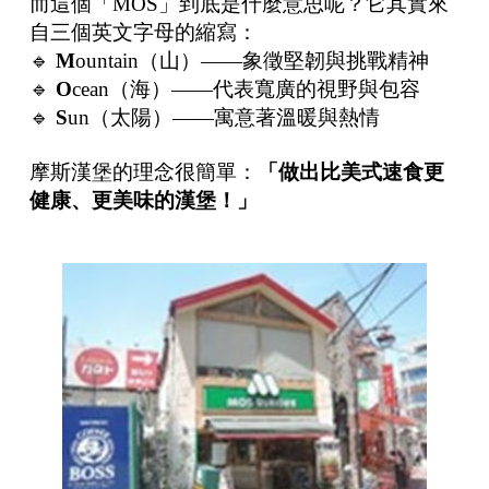
而這個「MOS」到底是什麼意思呢？它其實來
自三個英文字母的縮寫：
🔹
M
ountain（山）——象徵堅韌與挑戰精神
🔹
O
cean（海）——代表寬廣的視野與包容
🔹
S
un（太陽）——寓意著溫暖與熱情
摩斯漢堡的理念很簡單：
「做出比美式速食更
健康、更美味的漢堡！」