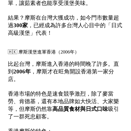
單，讓茹素者也能享受漢堡美味。
結果？摩斯在台灣大獲成功，如今門市數量超
過
300
家
，已經成為許多台灣人心目中的「日式
高級漢堡」代表！
🇭🇰 摩斯漢堡進軍香港（2006年）
比起台灣，摩斯進入香港的時間晚了許多。直
到
2006
年
，摩斯才在旺角開設香港第一家分
店。
香港市場的特色是速食競爭激烈，除了麥當
勞、肯德基，還有本地品牌如大快活、大家樂
等，但摩斯仍然靠
高品質食材與日式口味
吸引
了一群死忠顧客。