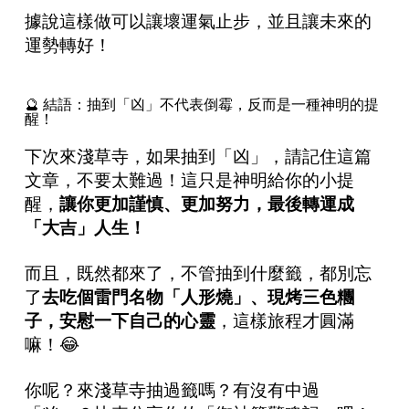
據說這樣做可以讓壞運氣止步，並且讓未來的
運勢轉好！
🔮 結語：抽到「凶」不代表倒霉，反而是一種神明的提
醒！
下次來淺草寺，如果抽到「凶」，請記住這篇
文章，不要太難過！這只是神明給你的小提
醒，
讓你更加謹慎、更加努力，最後轉運成
「大吉」人生！
而且，既然都來了，不管抽到什麼籤，都別忘
了
去吃個雷門名物「人形燒」、現烤三色
糰
子
，安慰一下自己的心靈
，這樣旅程才圓滿
嘛！😂
你呢？來淺草寺抽過籤嗎？有沒有中過