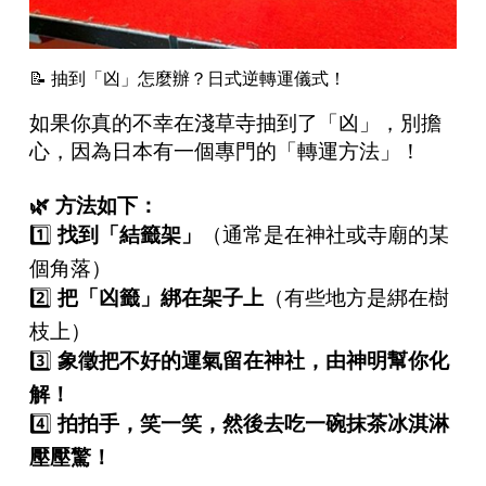
📝 抽到「凶」怎麼辦？日式逆轉運儀式！
如果你真的不幸在淺草寺抽到了「凶」，別擔
心，因為日本有一個專門的「轉運方法」！
🌿
方法如下：
1️⃣
找到「結籤架」
（通常是在神社或寺廟的某
個角落）
2️⃣
把「凶籤」綁在架子上
（有些地方是綁在樹
枝上）
3️⃣
象徵把不好的運氣留在神社，由神明幫你化
解！
4️⃣
拍拍手，笑一笑，然後去吃一碗抹茶冰淇淋
壓壓驚！