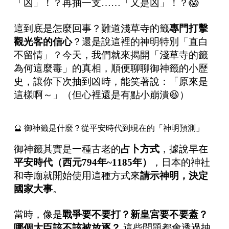
「凶」！？再抽一支……「又是凶」！？😱
這到底是怎麼回事？難道淺草寺的籤
專門打擊
觀光客的信心
？還是說這裡的神明特別「直白
不留情」？今天，我們就來揭開「淺草寺的籤
為何這麼毒」的真相，順便聊聊御神籤的小歷
史，讓你下次抽到凶時，能笑著說：「原來是
這樣啊～」（但心裡還是有點小崩潰😆）
🔮 御神籤是什麼？從平安時代到現在的「神明預測」
御神籤其實是一種古老的
占卜方式
，據說早在
平安時代（西元
794
年
~1185
年）
，日本的神社
和寺廟就開始使用這種方式來
請示神明，決定
國家大事
。
當時，像是
戰爭要不要打？新皇宮要不要蓋？
哪個大臣該不該被放逐？
這些問題都會透過抽