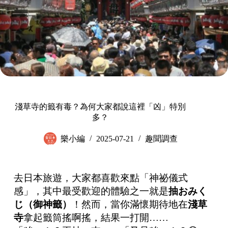
淺草寺的籤有毒？為何大家都說這裡「凶」特別
多？
樂小編
2025-07-21
趣聞調查
去日本旅遊，大家都喜歡來點「神祕儀式
感」，其中最受歡迎的體驗之一就是
抽おみく
じ（御神籤）
！然而，當你滿懷期待地在
淺草
寺
拿起籤筒搖啊搖，結果一打開……