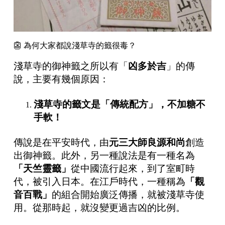
👺 為何大家都說淺草寺的籤很毒？
淺草寺的御神籤之所以有「
凶多於吉
」的傳
說，主要有幾個原因：
淺草寺的籤文是「傳統配方」，不加糖不
手軟！
傳說是在平安時代，由
元三大師良源和尚
創造
出御神籤。此外，另一種說法是有一種名為
「
天竺靈籤
」
從中國流行起來，到了室町時
代，被引入日本。
在江戶時代，一種稱為
「
觀
音百戰
」
的組合開始廣泛傳播，就被淺草寺使
用。從那時起，就沒變更過吉凶的比例。