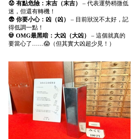
😟
有點危險：末吉（末吉）
– 代表運勢稍微低
迷，但還有轉機！
😨
你要小心：凶（凶）
– 目前狀況不太好，記
得低調一點！
💀
OMG
最黑暗：大凶（大凶）
– 這個就真的
要當心了……😱（但其實大凶超少見！）