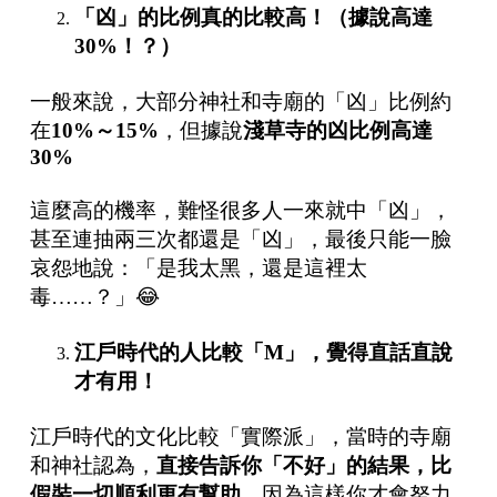
「凶」的比例真的比較高！（據說高達
30%
！？）
一般來說，大部分神社和寺廟的「凶」比例約
在
10%
～
15%
，但據說
淺草寺的凶比例高達
30%
這麼高的機率，難怪很多人一來就中「凶」，
甚至連抽兩三次都還是「凶」，最後只能一臉
哀怨地說：「是我太黑，還是這裡太
毒……？」😂
江戶時代的人比較「
M
」，覺得直話直說
才有用！
江戶時代的文化比較「實際派」，當時的寺廟
和神社認為，
直接告訴你「不好」的結果，比
假裝一切順利更有幫助
，因為這樣你才會努力