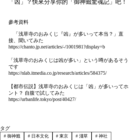
「凶」？快來分享你的「御神籤驚魂記」吧！
參考資料
「浅草寺のおみくじ『凶』が多いって本当？」直
接、聞いてみた
https://chanto.jp.net/articles/-/1001981?display=b
「浅草寺のおみくじは凶が多い」という噂があるそう
です
https://nlab.itmedia.co.jp/research/articles/584375/
【都市伝説】浅草寺のおみくじは「凶」が多いってホ
ント？ 自腹で試してみた
https://urbanlife.tokyo/post/40427/
タグ
#
御神籤
#
日本文化
#
東京
#
淺草
#
神社