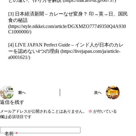
との違い、作り方を解説 (
https://macaro-ni.jp/60737
)
[3] 日本経済新聞 – カレーなぜ変身？ 印→英→日、国民
食の秘話
(
https://style.nikkei.com/article/DGXMZO77749350Q4A930
C1000000/
)
[4] LIVE JAPAN Perfect Guide – インド人が日本のカレ
ーを認めない4つの理由 (
https://livejapan.com/ja/article-
a0001621/
)
前へ
次へ
返信を残す
メールアドレスが公開されることはありません。
※
が付いている
欄は必須項目です
名前
*