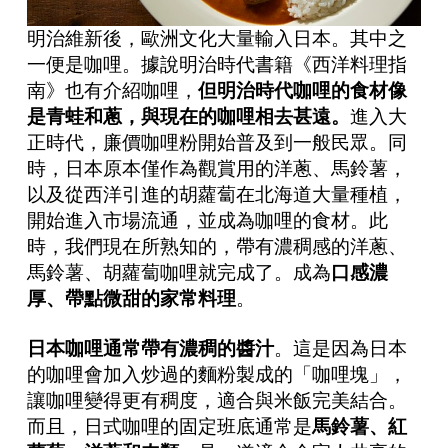
明治維新後，歐洲文化大量輸入日本。其中之
一便是咖哩。據說明治時代書籍《西洋料理指
南》也有介紹咖哩，
但明治時代咖哩的食材像
是青蛙和蔥，與現在的咖哩相去甚遠。
進入大
正時代，廉價咖哩粉開始普及到一般民眾。同
時，日本原本僅作為觀賞用的洋蔥、馬鈴薯，
以及從西洋引進的胡蘿蔔在北海道大量種植，
開始進入市場流通，並成為咖哩的食材。此
時，我們現在所熟知的，帶有濃稠感的洋蔥、
馬鈴薯、胡蘿蔔咖哩就完成了。
成為
口感濃
厚、帶點微甜的家常料理
。
日本咖哩通常帶有濃稠的醬汁
。這是因為日本
的咖哩會加入炒過的麵粉製成的「咖哩塊」，
讓咖哩變得更有稠度，適合與米飯完美結合。
而且，日式咖哩的固定班底通常是
馬鈴薯、紅