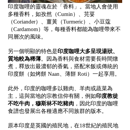
印度咖哩的靈魂在於「香料」。當地人會使用
多種香料，如孜然（Cumin）、芫荽
（Coriander）、薑黃（Turmeric）、小豆蔻
（Cardamom）等，每種香料都能為咖哩帶來不
同層次的風味。
另一個明顯的特色是
印度咖哩大多呈現湯狀、
質地較為稀薄
。因為香料與食材需要長時間燉
煮，釋放出最濃郁的香氣，搭配米飯或傳統的
印度餅（如烤餅 Naan、薄餅 Roti）一起享用。
此外，印度的咖哩多以雞肉、羊肉或蔬菜為
主，這與當地的宗教信仰有關，例如
印度教徒
不吃牛肉，穆斯林不吃豬肉
，因此印度的咖哩
食譜也發展出各種適應不同族群的版本。
原本印度是英國的殖民地，在18世紀的殖民地